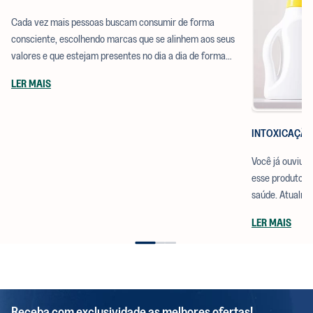
Cada vez mais pessoas buscam consumir de forma
consciente, escolhendo marcas que se alinhem aos seus
valores e que estejam presentes no dia a dia de forma
prática. E uma das perguntas que mais recebemos por aqui
LER MAIS
é: onde encontrar os produtos da positiv.a?
INTOXICAÇÃO
Você já ouviu f
esse produto q
saúde. Atualmen
de limpeza que
LER MAIS
ao meio ambien
Receba com exclusividade as melhores ofertas!