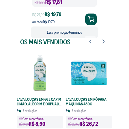
R$
17,81
R$ 19,79
R$ 19,79
R$ 21,99
R$ 19,79
ou
1
x de
Essa promoção terminou
OS MAIS VENDIDOS
LAVA LOUÇAS EM GEL CAPIM
LAVA LOUÇAS EM PÓ PARA
LIMÃO, ALECRIM E CUPUAÇU
MÁQUINAS 450G
420ML
5
7
avaliações
5
7
avaliações
Com recorrência
Com recorrência
R$
8,90
R$
26,72
R$ 9,89
R$ 29,69