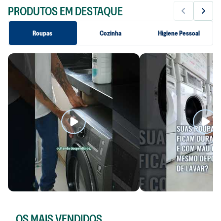
PRODUTOS EM DESTAQUE
Roupas
Cozinha
Higiene Pessoal
SABÃO LÍQUIDO SEM
AMACIANTE CON
OS MAIS VENDIDOS
FRAGRÂNCIA 3L