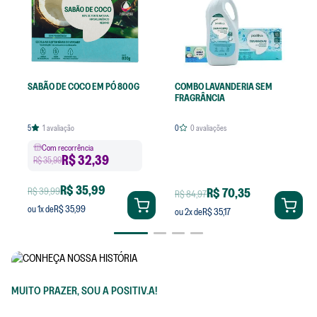
SABÃO DE COCO EM PÓ 800G
COMBO LAVANDERIA SEM
FRAGRÂNCIA
5
1
avaliação
0
0
avaliações
Com recorrência
R$
32,39
R$ 35,99
R$ 35,99
R$ 39,99
R$ 70,35
R$ 84,97
R$ 35,99
ou
1
x de
R$ 35,17
ou
2
x de
MUITO PRAZER, SOU A POSITIV.A!