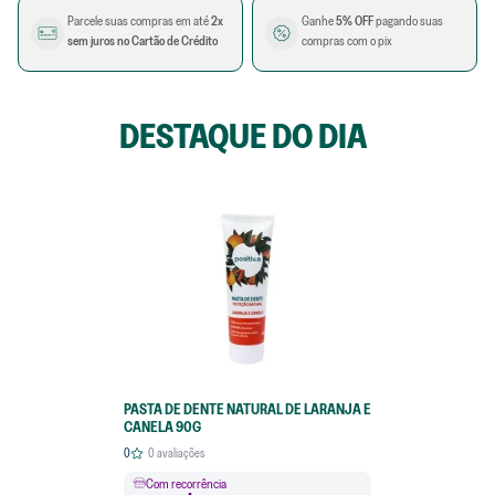
Parcele suas compras em até
2x
Ganhe
5% OFF
pagando suas
sem juros no Cartão de Crédito
compras com o pix
DESTAQUE DO DIA
PASTA DE DENTE NATURAL DE LARANJA E
CANELA 90G
0
0
avaliações
Com recorrência