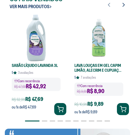
VER MAIS PRODUTOS
SABÃO LÍQUIDO LAVANDA 3L
LAVA LOUÇAS EM GEL CAPIM
LIMÃO, ALECRIM E CUPUAÇU
5
3
avaliações
420ML
5
7
avaliações
Com recorrência
R$
42,92
Com recorrência
R$ 47,69
R$
8,90
R$ 9,89
R$ 47,69
R$ 52,99
R$ 9,89
R$ 10,99
R$ 47,69
ou
1
x de
R$ 9,89
ou
1
x de