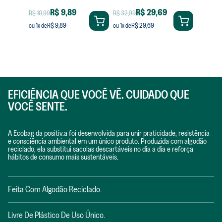
R$ 9,89
R$ 29,69
R$ 10,99
R$ 32,99
R$ 9,89
R$ 29,69
ou
1
x de
ou
1
x de
EFICIÊNCIA QUE VOCÊ VÊ. CUIDADO QUE
VOCÊ SENTE.
A Ecobag da positiv.a foi desenvolvida para unir praticidade, resistência
e consciência ambiental em um único produto. Produzida com algodão
reciclado, ela substitui sacolas descartáveis no dia a dia e reforça
hábitos de consumo mais sustentáveis.
Feita Com Algodão Reciclado.
Livre De Plástico De Uso Único.