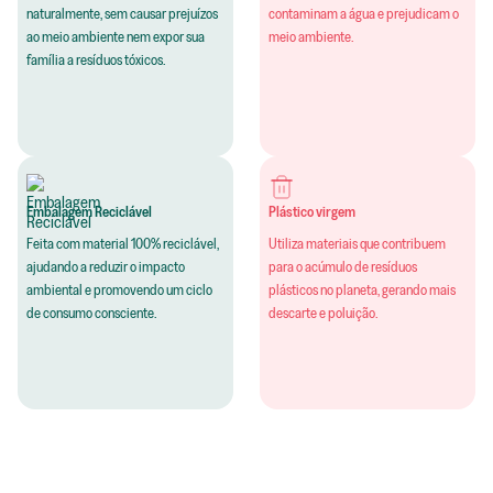
naturalmente, sem causar prejuízos
contaminam a água e prejudicam o
ao meio ambiente nem expor sua
meio ambiente.
família a resíduos tóxicos.
Embalagem Reciclável
Plástico virgem
Feita com material 100% reciclável,
Utiliza materiais que contribuem
ajudando a reduzir o impacto
para o acúmulo de resíduos
ambiental e promovendo um ciclo
plásticos no planeta, gerando mais
de consumo consciente.
descarte e poluição.