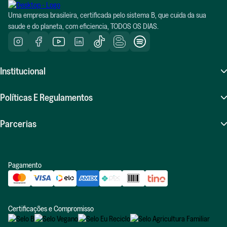
Uma empresa brasileira, certificada pelo sistema B, que cuida da sua
saude e do planeta, com eficiencia, TODOS OS DIAS.
Institucional
Sobre Nós
Políticas E Regulamentos
Atendimento (SAC)
Perguntas Frequentes (FAQ)
Parcerias
Compras Recorrentes
Políticas De Frete
Seja Um Influenciador Positiv.a
Indique E Ganhe
Pagamento
Políticas De Trocas E Devoluções
Revenda Positiv.a
Blog
Política De Privacidade
Relatório De Impacto
Certificações e Compromisso
Política De Diversidade E Inclusão