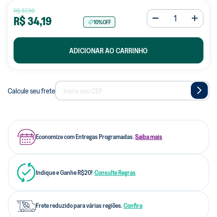
R$
37
,
99
R$
34
,
19
10%
OFF
ADICIONAR AO CARRINHO
Calcule seu frete
Economize com Entregas Programadas.
Saiba mais
Indique e Ganhe R$20!
Consulte Regras
Frete reduzido para várias regiões.
Confira