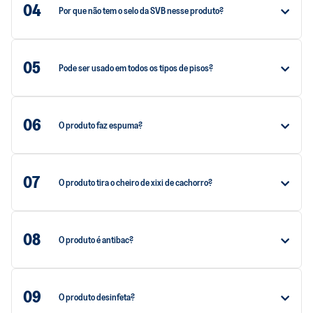
04
Por que não tem o selo da SVB nesse produto?
05
Pode ser usado em todos os tipos de pisos?
06
O produto faz espuma?
07
O produto tira o cheiro de xixi de cachorro?
08
O produto é antibac?
09
O produto desinfeta?