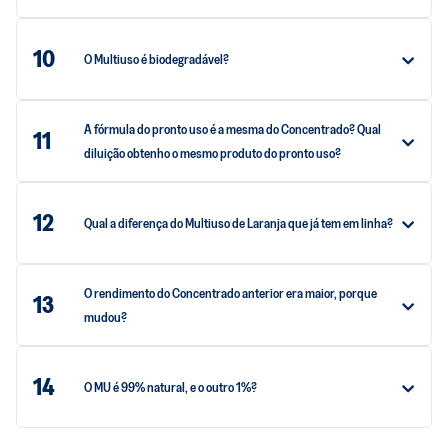
10
O Multiuso é biodegradável?
A fórmula do pronto uso é a mesma do Concentrado? Qual
11
diluição obtenho o mesmo produto do pronto uso?
12
Qual a diferença do Multiuso de Laranja que já tem em linha?
O rendimento do Concentrado anterior era maior, porque
13
mudou?
14
O MU é 99% natural, e o outro 1%?