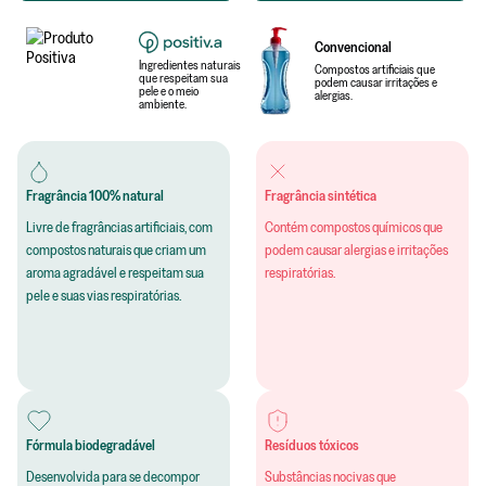
Convencional
Ingredientes naturais
Compostos artificiais que
que respeitam sua
podem causar irritações e
pele e o meio
alergias.
ambiente.
Fragrância 100% natural
Fragrância sintética
Livre de fragrâncias artificiais, com
Contém compostos químicos que
compostos naturais que criam um
podem causar alergias e irritações
aroma agradável e respeitam sua
respiratórias.
pele e suas vias respiratórias.
Fórmula biodegradável
Resíduos tóxicos
Desenvolvida para se decompor
Substâncias nocivas que