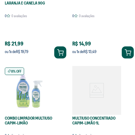
LARANJA E CANELA 90G
0
0
avaliações
0
0
avaliações
R$ 21,99
R$ 14,99
R$ 19,79
R$ 13,49
ou
1
x de
ou
1
x de
8% OFF
COMBO LIMPADOR MULTIUSO
MULTIUSO CONCENTRADO
CAPIM-LIMÃO
CAPIM-LIMÃO 1L