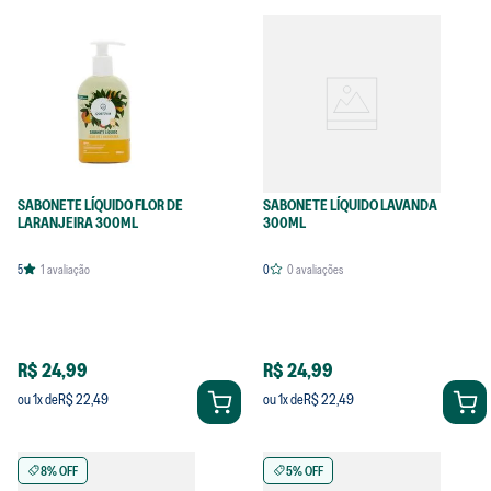
SABONETE LÍQUIDO FLOR DE
SABONETE LÍQUIDO LAVANDA
LARANJEIRA 300ML
300ML
5
1
avaliação
0
0
avaliações
R$ 24,99
R$ 24,99
R$ 22,49
R$ 22,49
ou
1
x de
ou
1
x de
8% OFF
5% OFF