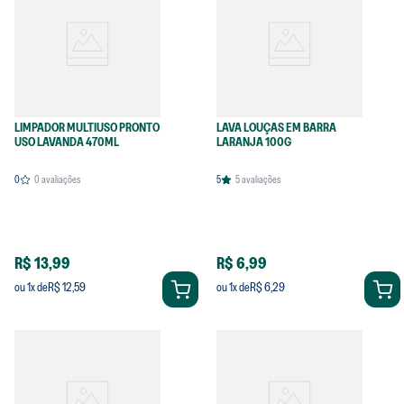
LIMPADOR MULTIUSO PRONTO
LAVA LOUÇAS EM BARRA
USO LAVANDA 470ML
LARANJA 100G
0
0
avaliações
5
5
avaliações
R$ 13,99
R$ 6,99
R$ 12,59
R$ 6,29
ou
1
x de
ou
1
x de