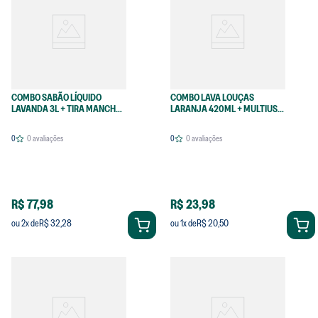
COMBO SABÃO LÍQUIDO
COMBO LAVA LOUÇAS
LAVANDA 3L + TIRA MANCHAS
LARANJA 420ML + MULTIUSO
EM PÓ 350G
470ML
0
0
avaliações
0
0
avaliações
R$ 77,98
R$ 23,98
R$ 32,28
R$ 20,50
ou
2
x de
ou
1
x de