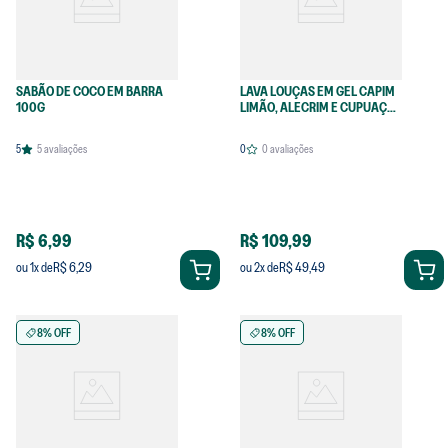
SABÃO DE COCO EM BARRA
LAVA LOUÇAS EM GEL CAPIM
100G
LIMÃO, ALECRIM E CUPUAÇU
5L
5
5
avaliações
0
0
avaliações
R$ 6,99
R$ 109,99
R$ 6,29
R$ 49,49
ou
1
x de
ou
2
x de
8% OFF
8% OFF