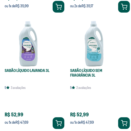
R$ 35,99
R$ 35,17
ou
1
x de
ou
2
x de
SABÃO LÍQUIDO LAVANDA 3L
SABÃO LÍQUIDO SEM
FRAGRÂNCIA 3L
5
3
avaliações
5
2
avaliações
R$ 52,99
R$ 52,99
R$ 47,69
R$ 47,69
ou
1
x de
ou
1
x de