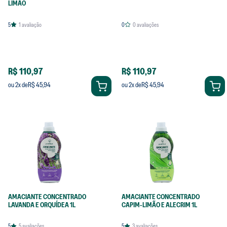
LIMÃO
5
1
avaliação
0
0
avaliações
R$ 110,97
R$ 110,97
R$ 45,94
R$ 45,94
ou
2
x de
ou
2
x de
AMACIANTE CONCENTRADO
AMACIANTE CONCENTRADO
LAVANDA E ORQUÍDEA 1L
CAPIM-LIMÃO E ALECRIM 1L
5
5
avaliações
5
3
avaliações