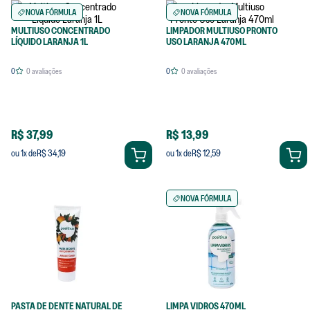
NOVA FÓRMULA
NOVA FÓRMULA
MULTIUSO CONCENTRADO
LIMPADOR MULTIUSO PRONTO
LÍQUIDO LARANJA 1L
USO LARANJA 470ML
0
0
avaliações
0
0
avaliações
R$ 37,99
R$ 13,99
R$ 34,19
R$ 12,59
ou
1
x de
ou
1
x de
NOVA FÓRMULA
PASTA DE DENTE NATURAL DE
LIMPA VIDROS 470ML