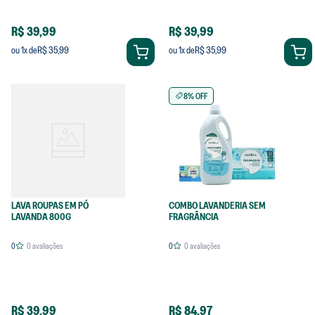
R$ 39,99
R$ 39,99
R$ 35,99
R$ 35,99
ou
1
x de
ou
1
x de
8% OFF
LAVA ROUPAS EM PÓ
COMBO LAVANDERIA SEM
LAVANDA 800G
FRAGRÂNCIA
0
0
avaliações
0
0
avaliações
R$ 39,99
R$ 84,97