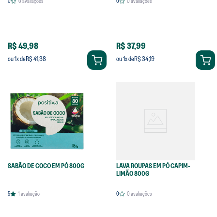
0
0
avaliações
0
0
avaliações
R$ 49,98
R$ 37,99
R$ 41,38
R$ 34,19
ou
1
x de
ou
1
x de
SABÃO DE COCO EM PÓ 800G
LAVA ROUPAS EM PÓ CAPIM-
LIMÃO 800G
5
1
avaliação
0
0
avaliações