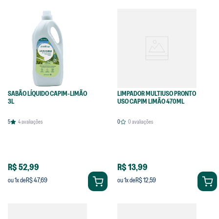
SABÃO LÍQUIDO CAPIM-LIMÃO
LIMPADOR MULTIUSO PRONTO
3L
USO CAPIM LIMÃO 470ML
5
4
avaliações
0
0
avaliações
R$ 52,99
R$ 13,99
R$ 47,69
R$ 12,59
ou
1
x de
ou
1
x de