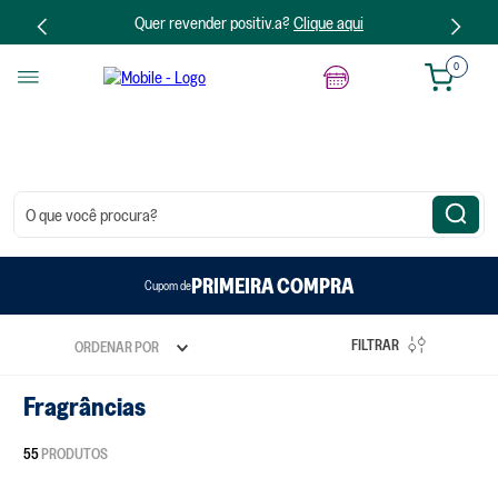
Quer revender positiv.a?
Clique aqui
0
O que você procura?
R$20 OFF
R$50 OFF
PRIMEIRA COMPRA
GANHEI20
GANHEI50
Cupom de
acima de R$300
acima de R$150
FILTRAR
ORDENAR POR
Fragrâncias
55
PRODUTOS