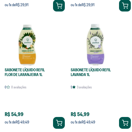
R$ 29,91
R$ 29,91
ou
1
x de
ou
1
x de
SABONETE LÍQUIDO REFIL
SABONETE LÍQUIDO REFIL
FLOR DE LARANJEIRA 1L
LAVANDA 1L
0
0
avaliações
5
3
avaliações
R$ 54,99
R$ 54,99
R$ 49,49
R$ 49,49
ou
1
x de
ou
1
x de