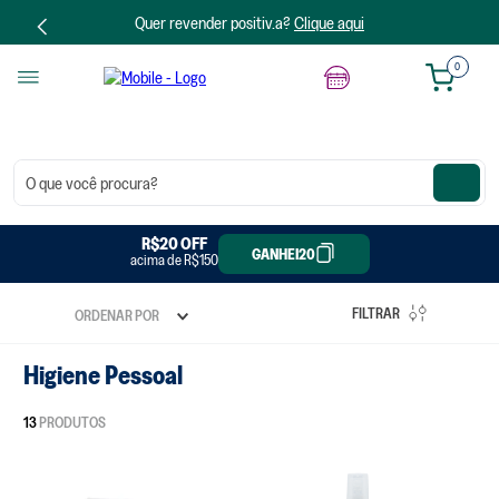
Quer revender positiv.a?
Clique aqui
0
O que você procura?
R$20 OFF
R$50 OFF
GANHEI20
GANHEI50
acima de R$300
acima de R$150
FILTRAR
ORDENAR POR
Higiene Pessoal
13
PRODUTOS