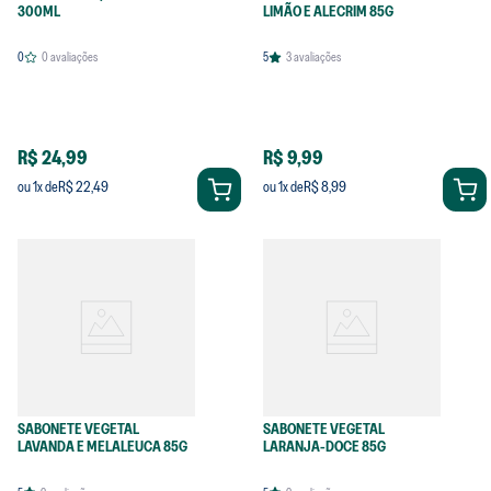
300ML
LIMÃO E ALECRIM 85G
0
0
avaliações
5
3
avaliações
R$ 24,99
R$ 9,99
R$ 22,49
R$ 8,99
ou
1
x de
ou
1
x de
SABONETE VEGETAL
SABONETE VEGETAL
LAVANDA E MELALEUCA 85G
LARANJA-DOCE 85G