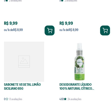
5
2
avaliações
5
2
avaliações
R$ 9,99
R$ 9,99
R$ 8,99
R$ 8,99
ou
1
x de
ou
1
x de
SABONETE VEGETAL LIMÃO
DESODORANTE LÍQUIDO
SICILIANO 85G
100% NATURAL CÍTRICO
120ML
0
0
avaliações
4.63
24
avaliações