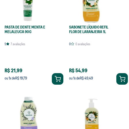
PASTA DE DENTE MENTA E
SABONETE LÍQUIDO REFIL
MELALEUCA 90G
FLOR DE LARANJEIRA 1L
5
7
avaliações
0
0
avaliações
R$ 21,99
R$ 54,99
R$ 19,79
R$ 49,49
ou
1
x de
ou
1
x de