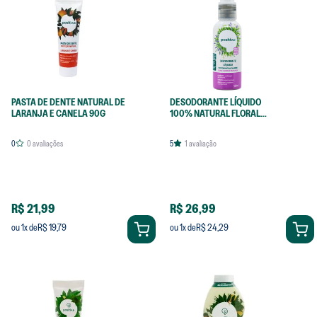
PASTA DE DENTE NATURAL DE
DESODORANTE LÍQUIDO
LARANJA E CANELA 90G
100% NATURAL FLORAL
120ML
0
0
avaliações
5
1
avaliação
R$ 21,99
R$ 26,99
R$ 19,79
R$ 24,29
ou
1
x de
ou
1
x de