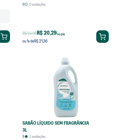
0
0
avaliações
R$ 20,29
R$ 24,98
no pix
R$ 21,36
ou
1
x de
SABÃO LÍQUIDO SEM FRAGRÂNCIA
3L
5
2
avaliações