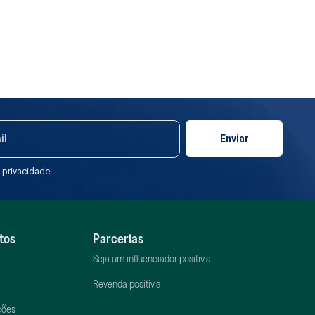
 privacidade.
tos
Parcerias
Seja um influenciador positiv.a
Revenda positiv.a
ções