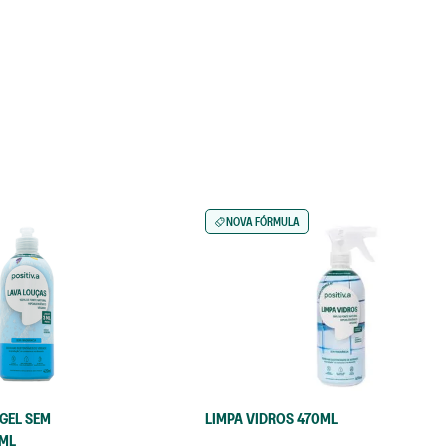
9
º
tira
10
º
sab
NOVA FÓRMULA
GEL SEM
LIMPA VIDROS 470ML
ML