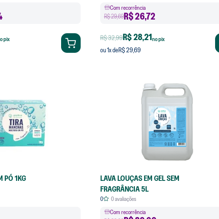
Com recorrência
4
R$
26,72
R$ 29,69
R$ 28,21
R$ 32,99
o pix
no pix
R$ 29,69
ou
1
x de
M PÓ 1KG
LAVA LOUÇAS EM GEL SEM
FRAGRÂNCIA 5L
0
0
avaliações
Com recorrência