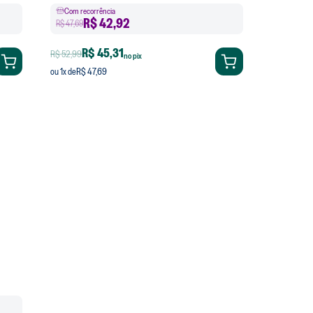
Com recorrência
R$
42,92
R$ 47,69
R$ 45,31
R$ 52,99
no pix
R$ 47,69
ou
1
x de