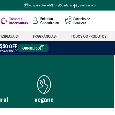
Indique e Ganhe R$20
Cashback
Fale Conosco
Compras
0
Recorrentes
 ESPECIAIS
FRAGRÂNCIAS
TODOS OS PRODUTOS
OS
$50 OFF
GANHEI50
ima de R$300
iuso
 louças
 roupas
iante
rgente
nete
o coco
o líquido