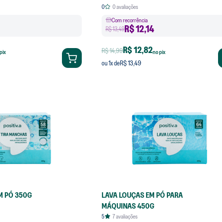
0
0
avaliações
Com recorrência
R$
12,14
R$ 13,49
R$ 12,82
R$ 14,99
pix
no pix
R$ 13,49
ou
1
x de
M PÓ 350G
LAVA LOUÇAS EM PÓ PARA
MÁQUINAS 450G
5
7
avaliações