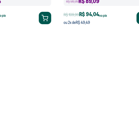
4
R$
89,09
R$ 98,99
R$ 94,04
R$ 109,99
o pix
no pix
R$ 49,49
ou
2
x de