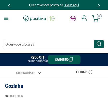
Quer revender positiv.a?
Clique aqui
0
O que você procura?
R$20 OFF
R$50 OFF
GANHEI20
GANHEI50
acima de R$300
acima de R$150
FILTRAR
ORDENAR POR
Cozinha
16
PRODUTOS