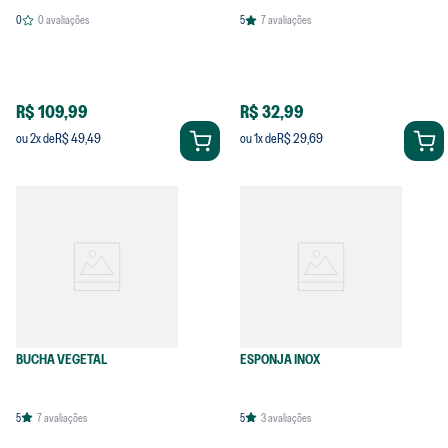
0
0
avaliações
5
7
avaliações
R$ 109,99
R$ 32,99
R$ 49,49
R$ 29,69
ou
2
x de
ou
1
x de
BUCHA VEGETAL
ESPONJA INOX
5
7
avaliações
5
3
avaliações