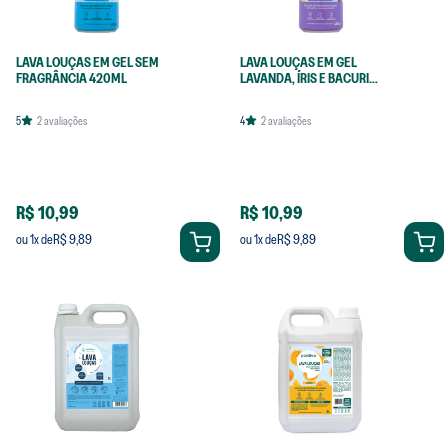
LAVA LOUÇAS EM GEL SEM
LAVA LOUÇAS EM GEL
FRAGRÂNCIA 420ML
LAVANDA, ÍRIS E BACURI
420ML
5
2
avaliações
4
2
avaliações
R$ 10,99
R$ 10,99
R$ 9,89
R$ 9,89
ou
1
x de
ou
1
x de