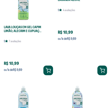
5
4
avaliações
LAVA LOUÇAS EM GEL CAPIM
LIMÃO, ALECRIM E CUPUAÇU
R$ 10,99
420ML
R$ 9,89
ou
1
x de
5
7
avaliações
R$ 10,99
R$ 9,89
ou
1
x de