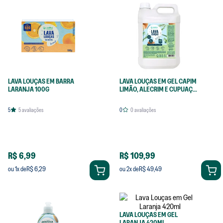
LAVA LOUÇAS EM BARRA
LAVA LOUÇAS EM GEL CAPIM
LARANJA 100G
LIMÃO, ALECRIM E CUPUAÇU
5L
5
5
avaliações
0
0
avaliações
R$ 6,99
R$ 109,99
R$ 6,29
R$ 49,49
ou
1
x de
ou
2
x de
LAVA LOUÇAS EM GEL
LARANJA 420ML