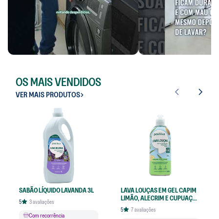
SABÃO LÍQUIDO SEM
AMACIANTE CON
OS MAIS VENDIDOS
FRAGRÂNCIA 3L
VER MAIS PRODUTOS
SABÃO LÍQUIDO LAVANDA 3L
LAVA LOUÇAS EM GEL CAPIM
LIMÃO, ALECRIM E CUPUAÇU
5
3
avaliações
420ML
5
7
avaliações
Com recorrência