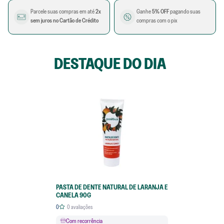
Parcele suas compras em até
2x
Ganhe
5% OFF
pagando suas
sem juros no Cartão de Crédito
compras com o pix
DESTAQUE DO DIA
PASTA DE DENTE NATURAL DE LARANJA E
CANELA 90G
0
0
avaliações
Com recorrência