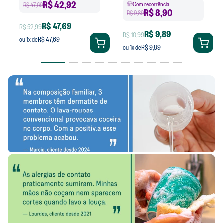
R$
42,92
Com recorrência
R$ 47,69
R$
8,90
R$ 9,89
R$ 47,69
R$ 52,99
R$ 9,89
R$ 10,99
R$ 47,69
ou
1
x de
R$ 9,89
ou
1
x de