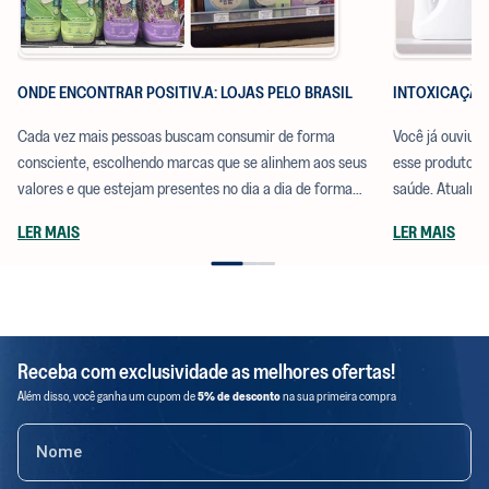
ONDE ENCONTRAR POSITIV.A: LOJAS PELO BRASIL
INTOXICAÇÃO
Cada vez mais pessoas buscam consumir de forma
Você já ouviu f
consciente, escolhendo marcas que se alinhem aos seus
esse produto q
valores e que estejam presentes no dia a dia de forma
saúde. Atualmen
prática. E uma das perguntas que mais recebemos por aqui
de limpeza que
LER MAIS
LER MAIS
é: onde encontrar os produtos da positiv.a?
ao meio ambien
Receba com exclusividade as melhores ofertas!
Além disso, você ganha um cupom de
5% de desconto
na sua primeira compra