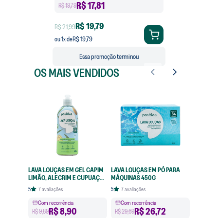
R$
17,81
R$ 19,79
R$ 19,79
R$ 21,99
R$ 19,79
ou
1
x de
Essa promoção terminou
OS MAIS VENDIDOS
LAVA LOUÇAS EM GEL CAPIM
LAVA LOUÇAS EM PÓ PARA
LIMÃO, ALECRIM E CUPUAÇU
MÁQUINAS 450G
420ML
5
7
avaliações
5
7
avaliações
Com recorrência
Com recorrência
R$
8,90
R$
26,72
R$ 9,89
R$ 29,69