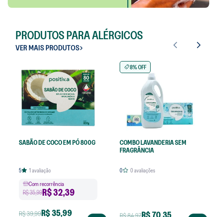
PRODUTOS PARA ALÉRGICOS
VER MAIS PRODUTOS
8% OFF
SABÃO DE COCO EM PÓ 800G
COMBO LAVANDERIA SEM
FRAGRÂNCIA
5
1
avaliação
0
0
avaliações
Com recorrência
R$
32,39
R$ 35,99
R$ 35,99
R$ 39,99
R$ 70,35
R$ 84,97