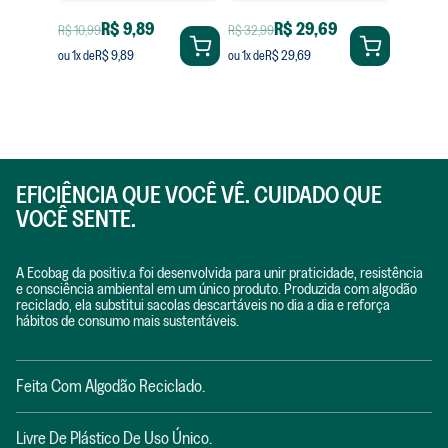
R$ 9,89
R$ 29,69
R$ 10,99
R$ 32,99
R$ 9,89
R$ 29,69
ou
1
x de
ou
1
x de
EFICIÊNCIA QUE VOCÊ VÊ. CUIDADO QUE
VOCÊ SENTE.
A Ecobag da positiv.a foi desenvolvida para unir praticidade, resistência
e consciência ambiental em um único produto. Produzida com algodão
reciclado, ela substitui sacolas descartáveis no dia a dia e reforça
hábitos de consumo mais sustentáveis.
Feita Com Algodão Reciclado.
Livre De Plástico De Uso Único.