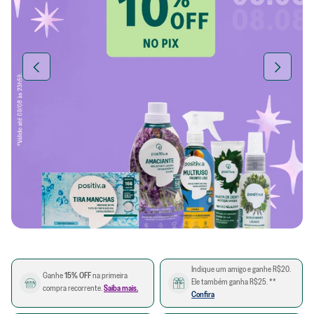
Indique um amigo e ganhe R$20.
Ganhe
15% OFF
na primeira
Ele também ganha R$25. **
compra recorrente.
Saiba mais.
Confira