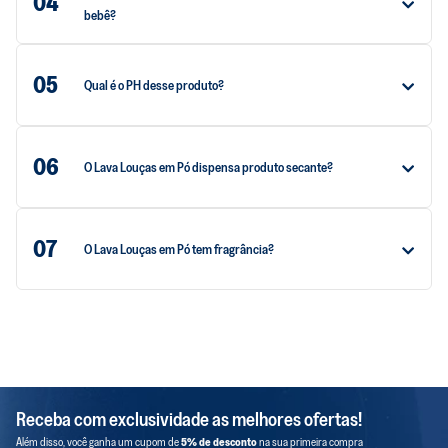
04
bebê?
05
Qual é o PH desse produto?
06
O Lava Louças em Pó dispensa produto secante?
07
O Lava Louças em Pó tem fragrância?
Receba com exclusividade as melhores ofertas!
Além disso, você ganha um cupom de
5% de desconto
na sua primeira compra