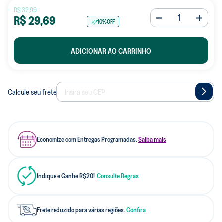
R$
32
,
99
R$
29
,
69
10%
OFF
ADICIONAR AO CARRINHO
Calcule seu frete
Economize com Entregas Programadas.
Saiba mais
Indique e Ganhe R$20!
Consulte Regras
Frete reduzido para várias regiões.
Confira