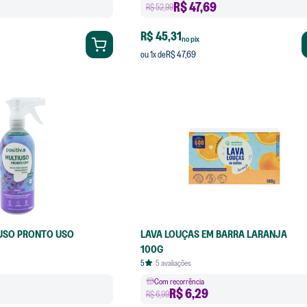
R$
47,69
R$ 52,99
R$ 45,31
no pix
R$ 47,69
ou
1
x de
USO PRONTO USO
LAVA LOUÇAS EM BARRA LARANJA
100G
5
5
avaliações
Com recorrência
R$
6,29
R$ 6,99