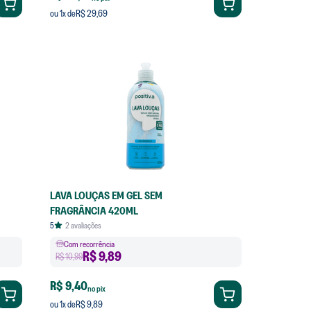
R$ 29,69
ou
1
x de
LAVA LOUÇAS EM GEL SEM
FRAGRÂNCIA 420ML
5
2
avaliações
Com recorrência
R$
9,89
R$ 10,99
R$ 9,40
no pix
R$ 9,89
ou
1
x de