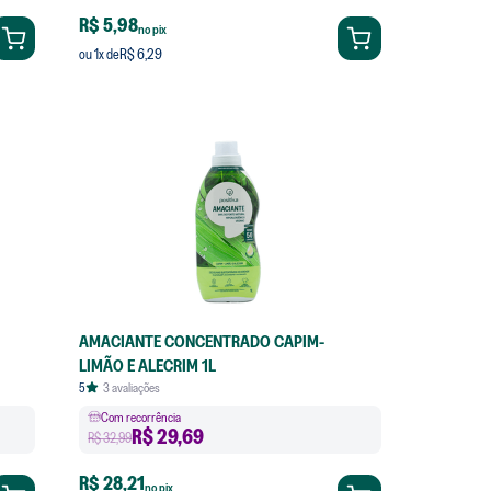
R$ 5,98
no pix
R$ 6,29
ou
1
x de
AMACIANTE CONCENTRADO CAPIM-
LIMÃO E ALECRIM 1L
5
3
avaliações
Com recorrência
R$
29,69
R$ 32,99
R$ 28,21
no pix