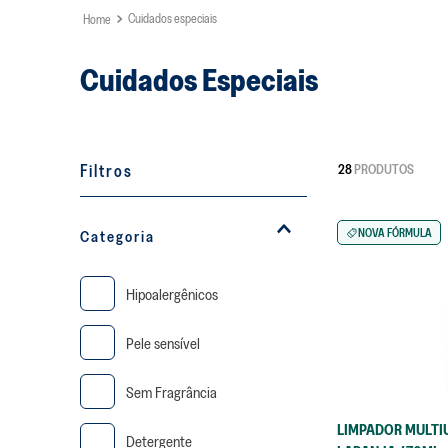
Cuidados especiais
Cuidados Especiais
Filtros
28
PRODUTOS
NOVA FÓRMULA
Categoria
Hipoalergênicos
Pele sensível
Sem Fragrância
LIMPADOR MULTI
Detergente