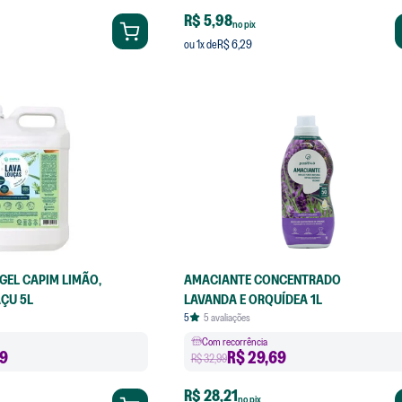
R$ 5,98
no pix
R$ 6,29
ou
1
x de
GEL CAPIM LIMÃO,
AMACIANTE CONCENTRADO
ÇU 5L
LAVANDA E ORQUÍDEA 1L
5
5
avaliações
Com recorrência
9
R$
29,69
R$ 32,99
R$ 28,21
no pix