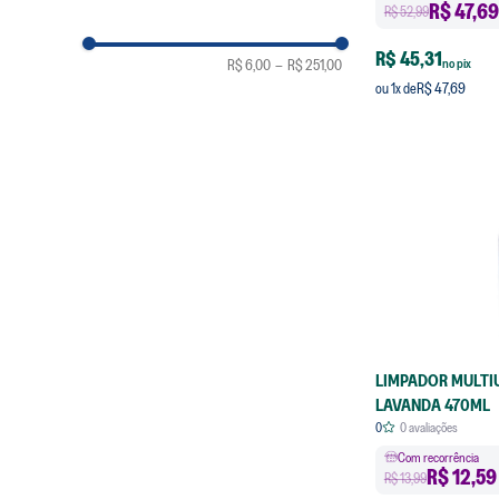
R$
47,69
R$ 52,99
3L
R$ 45,31
no pix
R$ 6,00
–
R$ 251,00
R$ 47,69
ou
1
x de
470ml
LIMPADOR MULTI
LAVANDA 470ML
0
0
avaliações
Com recorrência
R$
12,59
R$ 13,99