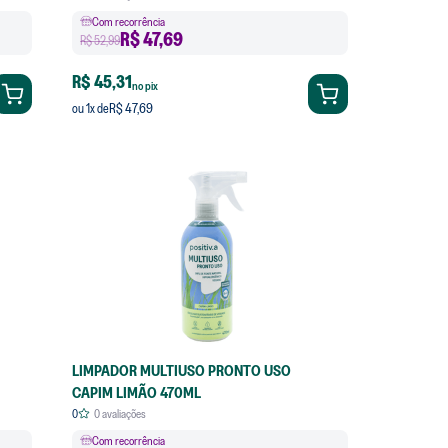
Com recorrência
R$
47,69
R$ 52,99
R$ 45,31
no pix
R$ 47,69
ou
1
x de
LIMPADOR MULTIUSO PRONTO USO
CAPIM LIMÃO 470ML
0
0
avaliações
Com recorrência