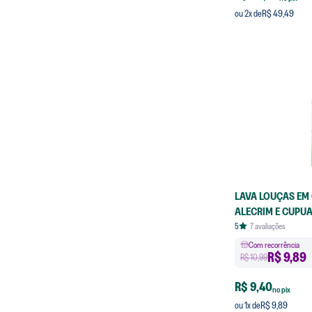
R$ 49,49
ou
2
x de
LAVA LOUÇAS EM 
ALECRIM E CUPU
5
7
avaliações
Com recorrência
R$
9,89
R$ 10,99
R$ 9,40
no pix
R$ 9,89
ou
1
x de