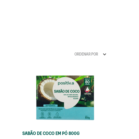
o líquido
o
a manchas
ORDENAR POR
SABÃO DE COCO EM PÓ 800G