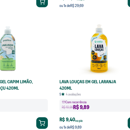
R$ 29,69
ou
1
x de
GEL CAPIM LIMÃO,
LAVA LOUÇAS EM GEL LARANJA
AÇU 420ML
420ML
5
4
avaliações
Com recorrência
R$
9,89
R$ 10,99
R$ 9,40
no pix
R$ 9,89
ou
1
x de