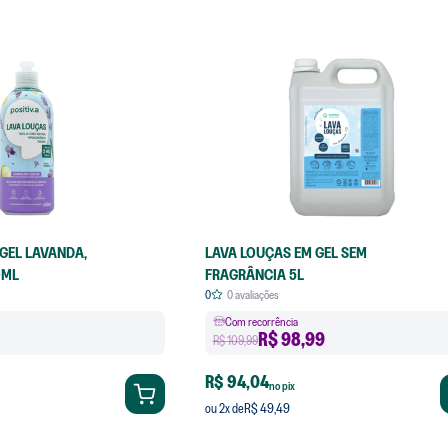
GEL LAVANDA,
LAVA LOUÇAS EM GEL SEM
0ML
FRAGRÂNCIA 5L
0
0
avaliações
Com recorrência
R$
98,99
R$ 109,99
R$ 94,04
no pix
R$ 49,49
ou
2
x de