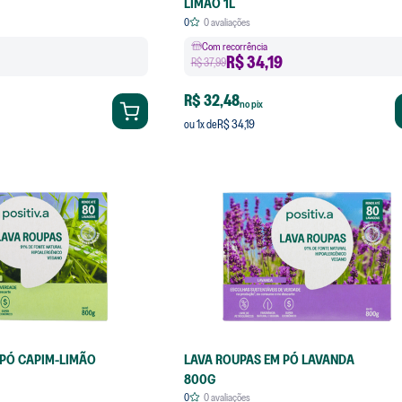
LIMÃO 1L
0
0
avaliações
Com recorrência
R$
34,19
R$ 37,99
R$ 32,48
no pix
R$ 34,19
ou
1
x de
 PÓ CAPIM-LIMÃO
LAVA ROUPAS EM PÓ LAVANDA
800G
0
0
avaliações