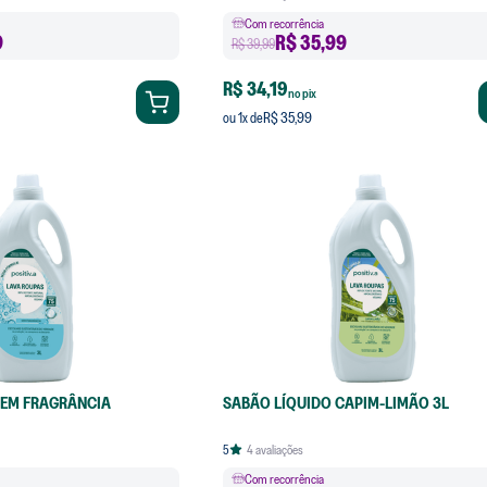
Com recorrência
9
R$
35,99
R$ 39,99
R$ 34,19
no pix
R$ 35,99
ou
1
x de
SEM FRAGRÂNCIA
SABÃO LÍQUIDO CAPIM-LIMÃO 3L
5
4
avaliações
Com recorrência