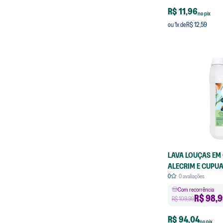
R$ 11,96
no pix
R$ 12,59
ou
1
x de
LAVA LOUÇAS EM 
ALECRIM E CUPUA
0
0
avaliações
Com recorrência
R$
98,9
R$ 109,99
R$ 94,04
no pix