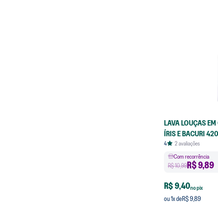
LAVA LOUÇAS EM 
ÍRIS E BACURI 42
4
2
avaliações
Com recorrência
R$
9,89
R$ 10,99
R$ 9,40
no pix
R$ 9,89
ou
1
x de