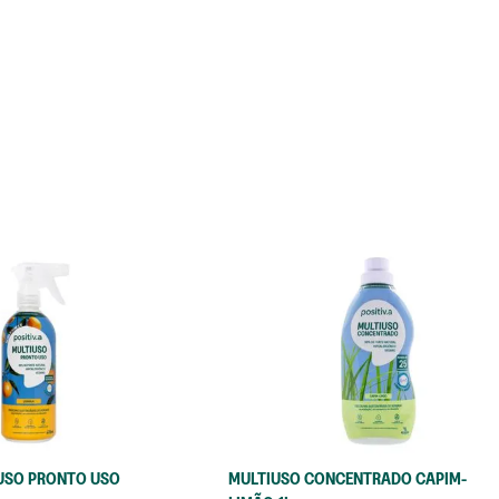
8
º
sabã
9
º
sabã
10
º
tir
USO PRONTO USO
MULTIUSO CONCENTRADO CAPIM-