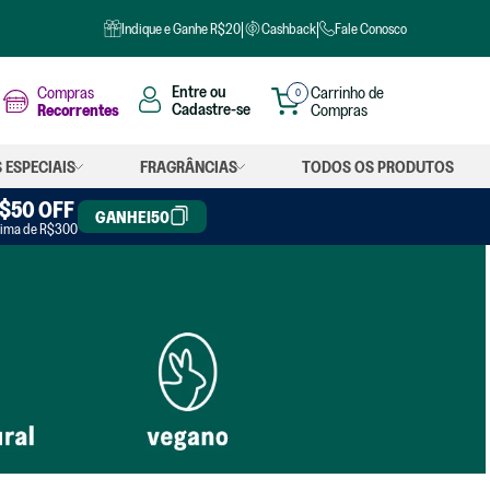
Indique e Ganhe R$20
Cashback
Fale Conosco
Compras
0
Recorrentes
 ESPECIAIS
FRAGRÂNCIAS
TODOS OS PRODUTOS
OS
$50 OFF
GANHEI50
ima de R$300
iuso
 louças
 roupas
iante
rgente
nete
o coco