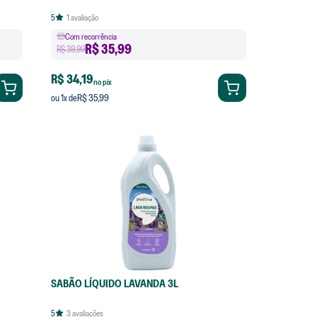
5
1
avaliação
Com recorrência
R$
35,99
R$ 39,99
R$ 34,19
no pix
R$ 35,99
ou
1
x de
SABÃO LÍQUIDO LAVANDA 3L
5
3
avaliações