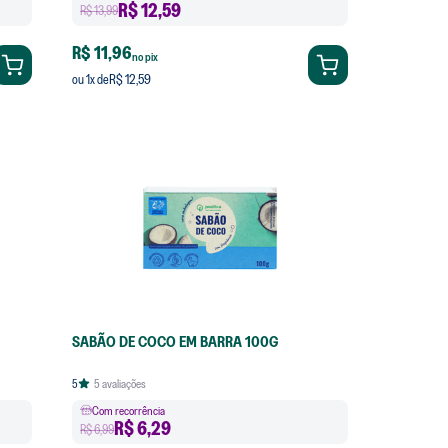
R$
12,59
R$ 13,99
R$ 11,96
no pix
R$ 12,59
ou
1
x de
SABÃO DE COCO EM BARRA 100G
5
5
avaliações
Com recorrência
R$
6,29
R$ 6,99