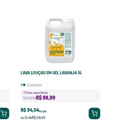
LAVA LOUÇAS EM GEL LARANJA 5L
5
2
avaliações
Com recorrência
R$
98,99
R$ 109,99
R$ 94,04
no pix
R$ 49,49
ou
2
x de