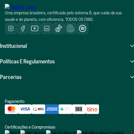
Uma empresa brasileira, certificada pelo sistema B, que cuida da sua
saude e do planeta, com eficiencia, TODOS OS DIAS.
Institucional
Sobre Nós
Políticas E Regulamentos
Atendimento (SAC)
Perguntas Frequentes (FAQ)
Parcerias
Compras Recorrentes
Políticas De Frete
Seja Um Influenciador Positiv.a
Indique E Ganhe
Pagamento
Políticas De Trocas E Devoluções
Revenda Positiv.a
Blog
Política De Privacidade
Relatório De Impacto
Certificações e Compromisso
Política De Diversidade E Inclusão