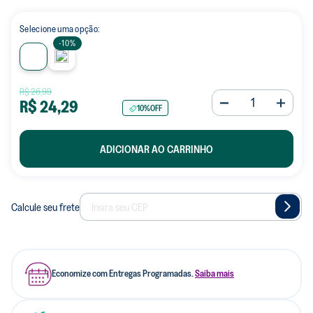
Selecione uma opção:
-
10%
R$
26
,
99
R$
24
,
29
10%
OFF
ADICIONAR AO CARRINHO
Calcule seu frete
Economize com Entregas Programadas.
Saiba mais