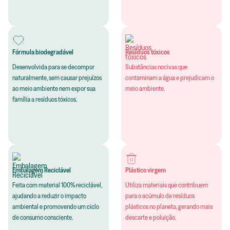
Fórmula biodegradável
Resíduos tóxicos
Desenvolvida para se decompor
Substâncias nocivas que
naturalmente, sem causar prejuízos
contaminam a água e prejudicam o
ao meio ambiente nem expor sua
meio ambiente.
família a resíduos tóxicos.
Embalagem Reciclável
Plástico virgem
Feita com material 100% reciclável,
Utiliza materiais que contribuem
ajudando a reduzir o impacto
para o acúmulo de resíduos
ambiental e promovendo um ciclo
plásticos no planeta, gerando mais
de consumo consciente.
descarte e poluição.