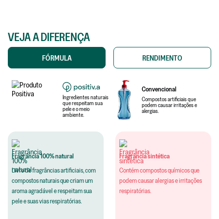
VEJA A DIFERENÇA
FÓRMULA
RENDIMENTO
Convencional
Ingredientes naturais
Compostos artificiais que
que respeitam sua
podem causar irritações e
pele e o meio
alergias.
ambiente.
Fragrância 100% natural
Fragrância sintética
Livre de fragrâncias artificiais, com
Contém compostos químicos que
compostos naturais que criam um
podem causar alergias e irritações
aroma agradável e respeitam sua
respiratórias.
pele e suas vias respiratórias.