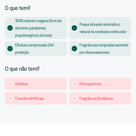
O que tem?
100% natural e vegano (livre de:
Possui ativador enzimático
alumínio, parabenos,
natural no combate contra odor
propilenoglicol, silicone)
Eficácia comprovada 24h
Fragrâncias compostas somente
proteção
por óleos essenciais
O que não tem?
Sulfatos
Petroquímicos
Corantes Artificiais
Fragrâncias Sintéticas