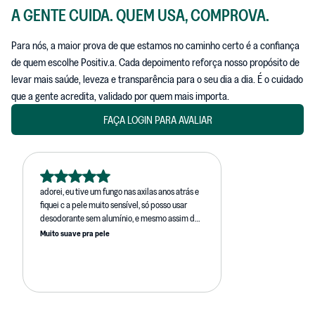
A GENTE CUIDA. QUEM USA, COMPROVA.
Para nós, a maior prova de que estamos no caminho certo é a confiança
de quem escolhe Positiv.a. Cada depoimento reforça nosso propósito de
levar mais saúde, leveza e transparência para o seu dia a dia. É o cuidado
que a gente acredita, validado por quem mais importa.
FAÇA LOGIN PARA AVALIAR
adorei, eu tive um fungo nas axilas anos atrás e
fiquei c a pele muito sensível, só posso usar
desodorante sem alumínio, e mesmo assim dá
uma leve irritação, esse foi o único que já testei
Muito suave pra pele
com zero irritação, e combate super bem o mal
cheiro, virou meu novo desodorante!!