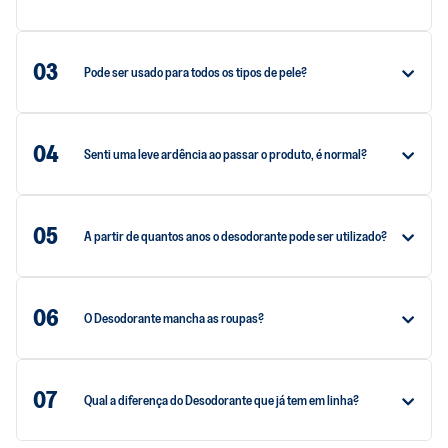
03
Pode ser usado para todos os tipos de pele?
04
Senti uma leve ardência ao passar o produto, é normal?
05
A partir de quantos anos o desodorante pode ser utilizado?
06
O Desodorante mancha as roupas?
07
Qual a diferença do Desodorante que já tem em linha?