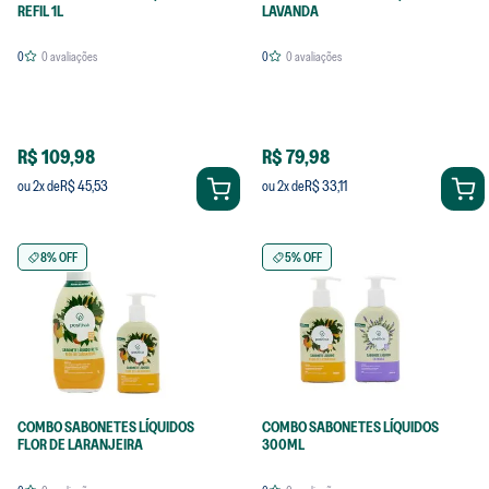
REFIL 1L
LAVANDA
0
0
avaliações
0
0
avaliações
R$ 109,98
R$ 79,98
R$ 45,53
R$ 33,11
ou
2
x de
ou
2
x de
8% OFF
5% OFF
COMBO SABONETES LÍQUIDOS
COMBO SABONETES LÍQUIDOS
FLOR DE LARANJEIRA
300ML