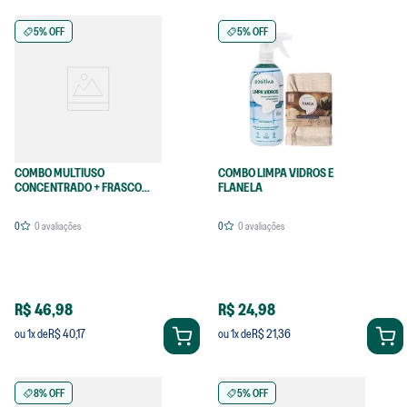
5% OFF
5% OFF
COMBO MULTIUSO
COMBO LIMPA VIDROS E
CONCENTRADO + FRASCO
FLANELA
LIMPADOR PARA DILUIÇÃO
0
0
avaliações
0
0
avaliações
R$ 46,98
R$ 24,98
R$ 40,17
R$ 21,36
ou
1
x de
ou
1
x de
8% OFF
5% OFF