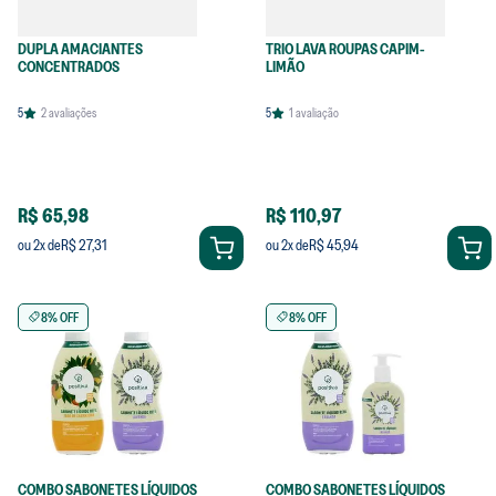
DUPLA AMACIANTES
TRIO LAVA ROUPAS CAPIM-
CONCENTRADOS
LIMÃO
5
2
avaliações
5
1
avaliação
R$ 65,98
R$ 110,97
R$ 27,31
R$ 45,94
ou
2
x de
ou
2
x de
8% OFF
8% OFF
COMBO SABONETES LÍQUIDOS
COMBO SABONETES LÍQUIDOS