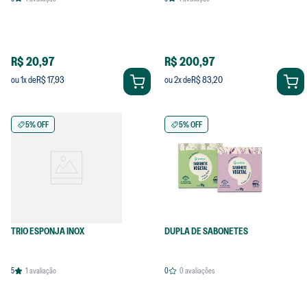
R$ 20,97
R$ 200,97
R$ 17,93
R$ 83,20
ou
1
x de
ou
2
x de
5% OFF
5% OFF
TRIO ESPONJA INOX
DUPLA DE SABONETES
5
1
avaliação
0
0
avaliações