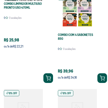
COMBO LIMPADOR MULTIUSO
PRONTO USO 470ML
0
0
avaliações
COMBO COM 4 SABONETES
85G
R$ 25,98
R$ 22,21
ou
1
x de
0
0
avaliações
R$ 39,96
R$ 34,16
ou
1
x de
8% OFF
8% OFF