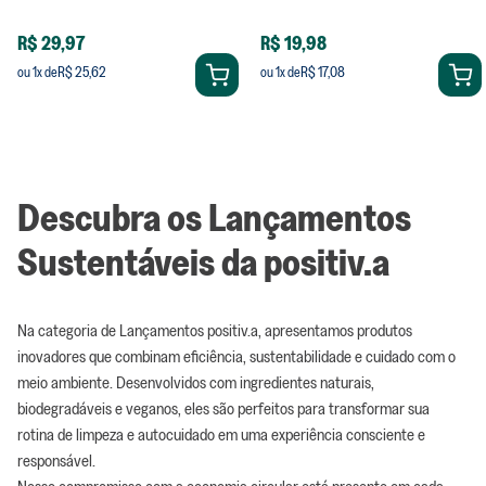
R$ 29,97
R$ 19,98
R$ 25,62
R$ 17,08
ou
1
x de
ou
1
x de
Descubra os Lançamentos
Sustentáveis da positiv.a
Na categoria de Lançamentos positiv.a, apresentamos produtos
inovadores que combinam eficiência, sustentabilidade e cuidado com o
meio ambiente. Desenvolvidos com ingredientes naturais,
biodegradáveis e veganos, eles são perfeitos para transformar sua
rotina de limpeza e autocuidado em uma experiência consciente e
responsável.
Nosso compromisso com a economia circular está presente em cada