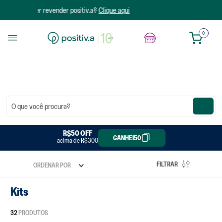
e aqui
0
O que você procura?
R$20 OFF
R$50 OFF
GANHEI20
GANHEI50
acima de R$300
acima de R$150
FILTRAR
ORDENAR POR
Kits
32
PRODUTOS