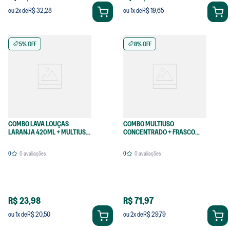
R$ 32,28
R$ 19,65
ou
2
x de
ou
1
x de
5% OFF
8% OFF
COMBO LAVA LOUÇAS
COMBO MULTIUSO
LARANJA 420ML + MULTIUSO
CONCENTRADO + FRASCO
470ML
PARA DILUIÇÃO + ESFREGÃO
0
0
avaliações
0
0
avaliações
R$ 23,98
R$ 71,97
R$ 20,50
R$ 29,79
ou
1
x de
ou
2
x de