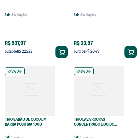
5
3
avaliações
5
3
avaliações
R$ 537,97
R$ 23,97
R$ 222,72
R$ 20,49
ou
2
x de
ou
1
x de
5% OFF
8% OFF
TRIO SABÃO DE COCO EM
TRIO LAVA ROUPAS
BARRA POSITIVA 100G
CONCENTRADO LÍQUIDO
LARANJA
5
1
avaliação
5
1
avaliação