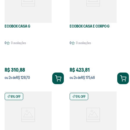
ECOBOX CASA G
ECOBOX CASA E CORPO G
0
0
avaliações
0
0
avaliações
R$ 310,88
R$ 423,81
R$ 128,70
R$ 175,46
ou
2
x de
ou
2
x de
8% OFF
5% OFF