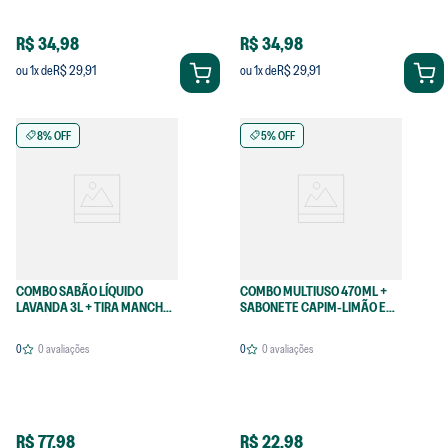
R$ 34,98
R$ 34,98
R$ 29,91
R$ 29,91
ou
1
x de
ou
1
x de
8% OFF
5% OFF
COMBO SABÃO LÍQUIDO
COMBO MULTIUSO 470ML +
LAVANDA 3L + TIRA MANCHAS
SABONETE CAPIM-LIMÃO E
EM PÓ 350G
ALECRIM
0
0
avaliações
0
0
avaliações
R$ 77,98
R$ 22,98