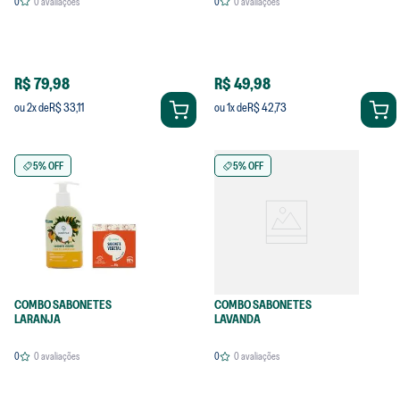
0
0
avaliações
0
0
avaliações
R$ 79,98
R$ 49,98
R$ 33,11
R$ 42,73
ou
2
x de
ou
1
x de
5% OFF
5% OFF
COMBO SABONETES
COMBO SABONETES
LARANJA
LAVANDA
0
0
avaliações
0
0
avaliações