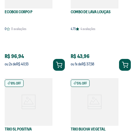
ECOBOX CORPO P
COMBO DE LAVA LOUÇAS
0
0
avaliações
4.75
4
avaliações
R$ 96,94
R$ 43,96
R$ 40,13
R$ 37,58
ou
2
x de
ou
1
x de
8% OFF
5% OFF
TRIO 5L POSITIVA
TRIO BUCHA VEGETAL