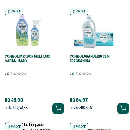
8% OFF
8% OFF
COMBO LIMPADOR MULTIUSO
COMBO LAVANDERIA SEM
CAPIM-LIMÃO
FRAGRÂNCIA
0
0
avaliações
0
0
avaliações
R$ 49,98
R$ 84,97
R$ 41,38
R$ 35,17
ou
1
x de
ou
2
x de
5% OFF
5% OFF