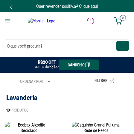
Quer revender positiv.a?
Clique aqui
0
O que você procura?
R$20 OFF
R$50 OFF
GANHEI20
GANHEI50
acima de R$300
acima de R$150
FILTRAR
ORDENAR POR
Lavanderia
19
PRODUTOS