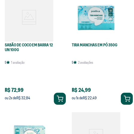
SABÃO DE COCO EM BARRA 12
TIRA MANCHAS EM PÓ 350G
UN 100G
5
1
avaliação
5
2
avaliações
R$ 72,99
R$ 24,99
R$ 32,84
R$ 22,49
ou
2
x de
ou
1
x de