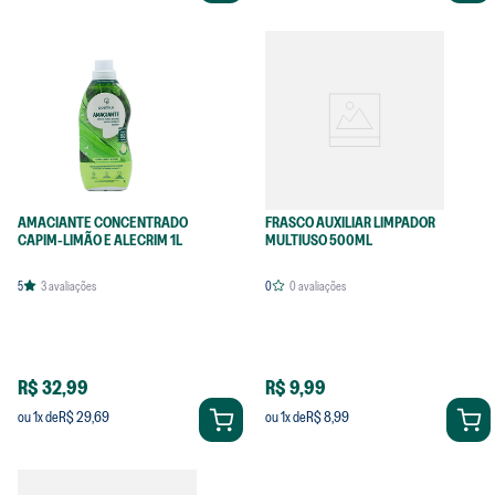
AMACIANTE CONCENTRADO
FRASCO AUXILIAR LIMPADOR
CAPIM-LIMÃO E ALECRIM 1L
MULTIUSO 500ML
5
3
avaliações
0
0
avaliações
R$ 32,99
R$ 9,99
R$ 29,69
R$ 8,99
ou
1
x de
ou
1
x de