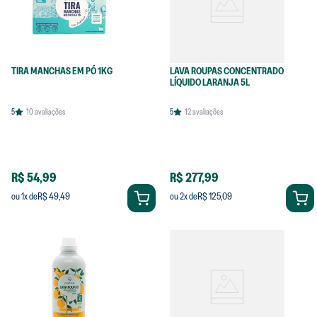
TIRA MANCHAS EM PÓ 1KG
LAVA ROUPAS CONCENTRADO
LÍQUIDO LARANJA 5L
5
10
avaliações
5
12
avaliações
R$ 54,99
R$ 277,99
R$ 49,49
R$ 125,09
ou
1
x de
ou
2
x de