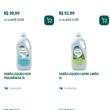
R$ 39,99
R$ 52,99
R$ 35,99
R$ 47,69
ou
1
x de
ou
1
x de
SABÃO LÍQUIDO SEM
SABÃO LÍQUIDO CAPIM-LIMÃO
FRAGRÂNCIA 3L
3L
5
2
avaliações
5
4
avaliações