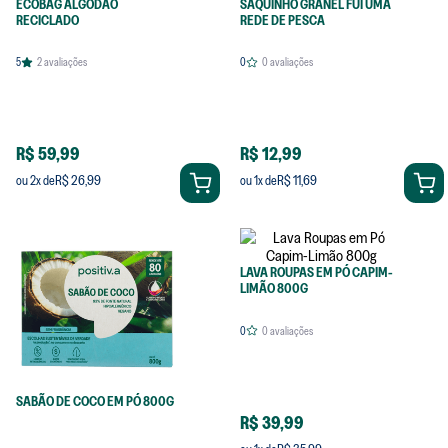
ECOBAG ALGODÃO
SAQUINHO GRANEL FUI UMA
RECICLADO
REDE DE PESCA
5
2
avaliações
0
0
avaliações
R$ 59,99
R$ 12,99
R$ 26,99
R$ 11,69
ou
2
x de
ou
1
x de
LAVA ROUPAS EM PÓ CAPIM-
LIMÃO 800G
0
0
avaliações
SABÃO DE COCO EM PÓ 800G
R$ 39,99