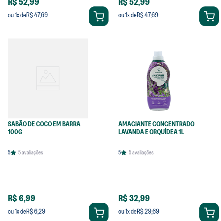
R$ 52,99
R$ 52,99
R$ 47,69
R$ 47,69
ou
1
x de
ou
1
x de
SABÃO DE COCO EM BARRA
AMACIANTE CONCENTRADO
100G
LAVANDA E ORQUÍDEA 1L
5
5
avaliações
5
5
avaliações
R$ 6,99
R$ 32,99
R$ 6,29
R$ 29,69
ou
1
x de
ou
1
x de