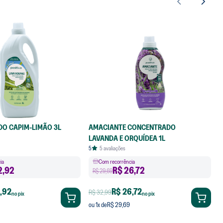
DO CAPIM-LIMÃO 3L
AMACIANTE CONCENTRADO
LAVANDA E ORQUÍDEA 1L
5
5
avaliações
ia
Com recorrência
2,92
R$
26,72
R$ 29,69
,92
R$ 26,72
R$ 32,99
no pix
no pix
R$ 29,69
ou
1
x de