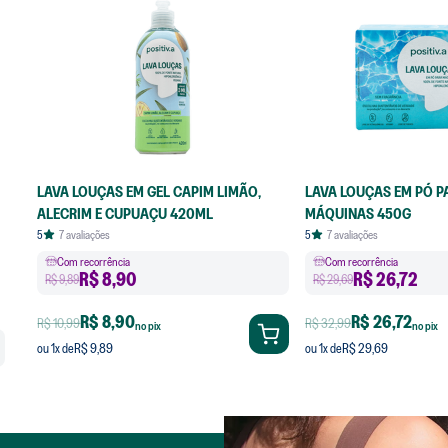
LAVA LOUÇAS EM GEL CAPIM LIMÃO,
LAVA LOUÇAS EM PÓ P
ALECRIM E CUPUAÇU 420ML
MÁQUINAS 450G
5
7
avaliações
5
7
avaliações
Com recorrência
Com recorrência
R$
8,90
R$
26,72
R$ 9,89
R$ 29,69
R$ 8,90
R$ 26,72
R$ 10,99
R$ 32,99
no pix
no pix
R$ 9,89
R$ 29,69
ou
1
x de
ou
1
x de