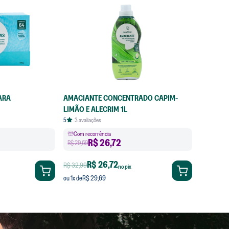
ARA
AMACIANTE CONCENTRADO CAPIM-
LIMÃO E ALECRIM 1L
5
3
avaliações
Com recorrência
R$
26,72
R$ 29,69
R$ 26,72
R$ 32,99
no pix
R$ 29,69
ou
1
x de