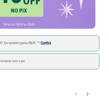
o
a manchas
20. Ele também ganha R$25. **
Confira
compras com o pix