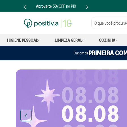
Quer revender positiv.a?
OFF no PIX
Clique aqui
O que você procura?
HIGIENE PESSOAL
LIMPEZA GERAL
COZINHA
PRIMEIRA CO
Cupom de