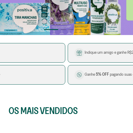
9
º
sabã
10
º
tir
Indique um amigo e ganhe R$
o
Ganhe
5% OFF
pagando suas 
OS MAIS VENDIDOS