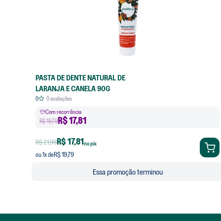
PASTA DE DENTE NATURAL DE
LARANJA E CANELA 90G
0
0
avaliações
Com recorrência
R$
17,81
R$ 19,79
R$ 17,81
R$ 21,99
no pix
R$ 19,79
ou
1
x de
Essa promoção terminou