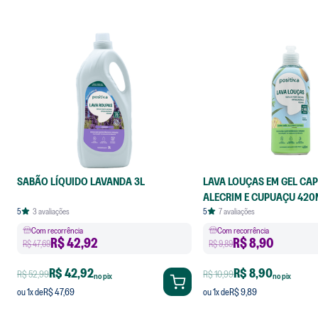
VER MAIS PRODUTOS
SABÃO LÍQUIDO LAVANDA 3L
LAVA LOUÇAS EM GEL CAP
ALECRIM E CUPUAÇU 420
5
3
avaliações
5
7
avaliações
Com recorrência
Com recorrência
R$
42,92
R$
8,90
R$ 47,69
R$ 9,89
R$ 42,92
R$ 8,90
R$ 52,99
R$ 10,99
no pix
no pix
R$ 47,69
R$ 9,89
ou
1
x de
ou
1
x de