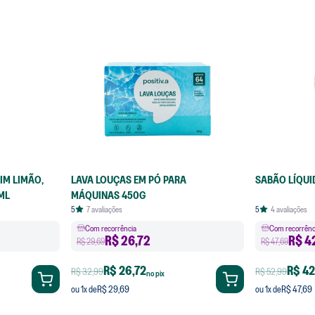
IM LIMÃO,
LAVA LOUÇAS EM PÓ PARA
SABÃO LÍQUI
ML
MÁQUINAS 450G
5
7
avaliações
5
4
avaliações
Com recorrência
Com recorrênc
R$
26,72
R$
4
R$ 29,69
R$ 47,69
R$ 26,72
R$ 42
R$ 32,99
R$ 52,99
no pix
R$ 29,69
R$ 47,69
ou
1
x de
ou
1
x de