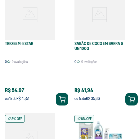
TRIO BEM-ESTAR
SABÃO DE COCO EM BARRA 6
UN 100G
0
0
avaliações
0
0
avaliações
R$ 54,97
R$ 41,94
R$ 45,51
R$ 35,86
ou
1
x de
ou
1
x de
8% OFF
8% OFF