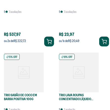
5
3
avaliações
5
3
avaliações
R$ 537,97
R$ 23,97
R$ 222,72
R$ 20,49
ou
2
x de
ou
1
x de
5% OFF
8% OFF
TRIO SABÃO DE COCO EM
TRIO LAVA ROUPAS
BARRA POSITIVA 100G
CONCENTRADO LÍQUIDO
LARANJA
5
1
avaliação
5
1
avaliação