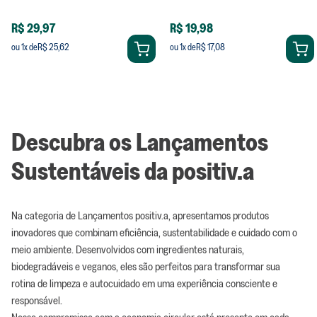
R$ 29,97
R$ 19,98
R$ 25,62
R$ 17,08
ou
1
x de
ou
1
x de
Descubra os Lançamentos
Sustentáveis da positiv.a
Na categoria de Lançamentos positiv.a, apresentamos produtos
inovadores que combinam eficiência, sustentabilidade e cuidado com o
meio ambiente. Desenvolvidos com ingredientes naturais,
biodegradáveis e veganos, eles são perfeitos para transformar sua
rotina de limpeza e autocuidado em uma experiência consciente e
responsável.
Nosso compromisso com a economia circular está presente em cada