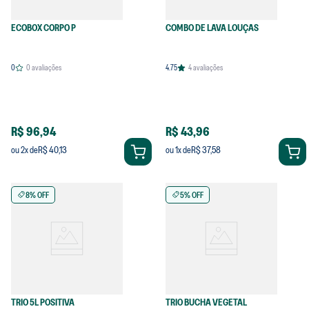
ECOBOX CORPO P
COMBO DE LAVA LOUÇAS
0
0
avaliações
4.75
4
avaliações
R$ 96,94
R$ 43,96
R$ 40,13
R$ 37,58
ou
2
x de
ou
1
x de
8% OFF
5% OFF
TRIO 5L POSITIVA
TRIO BUCHA VEGETAL