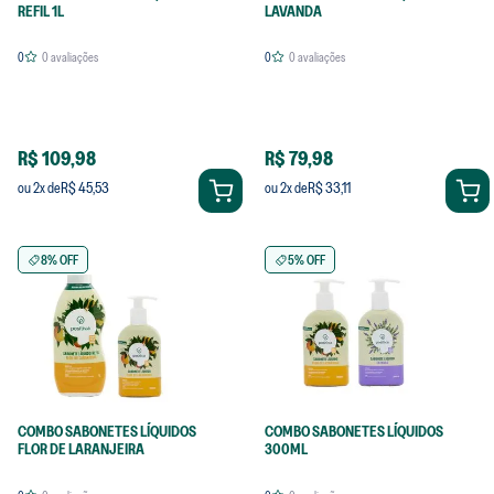
REFIL 1L
LAVANDA
0
0
avaliações
0
0
avaliações
R$ 109,98
R$ 79,98
R$ 45,53
R$ 33,11
ou
2
x de
ou
2
x de
8% OFF
5% OFF
COMBO SABONETES LÍQUIDOS
COMBO SABONETES LÍQUIDOS
FLOR DE LARANJEIRA
300ML