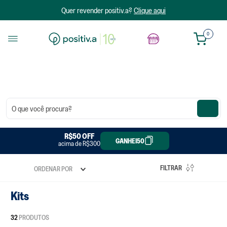
Quer revender positiv.a?
Clique aqui
0
O que você procura?
R$20 OFF
R$50 OFF
GANHEI20
GANHEI50
acima de R$300
acima de R$150
FILTRAR
ORDENAR POR
Kits
32
PRODUTOS