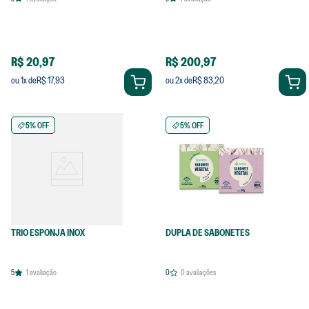
R$ 20,97
R$ 200,97
R$ 17,93
R$ 83,20
ou
1
x de
ou
2
x de
5% OFF
5% OFF
TRIO ESPONJA INOX
DUPLA DE SABONETES
5
1
avaliação
0
0
avaliações