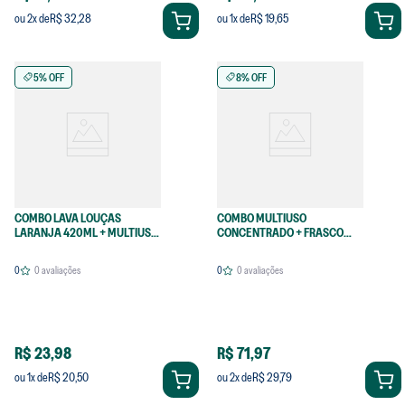
R$ 32,28
R$ 19,65
ou
2
x de
ou
1
x de
5% OFF
8% OFF
COMBO LAVA LOUÇAS
COMBO MULTIUSO
LARANJA 420ML + MULTIUSO
CONCENTRADO + FRASCO
470ML
PARA DILUIÇÃO + ESFREGÃO
0
0
avaliações
0
0
avaliações
R$ 23,98
R$ 71,97
R$ 20,50
R$ 29,79
ou
1
x de
ou
2
x de