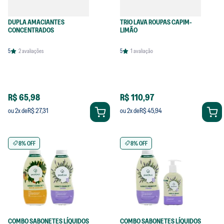
DUPLA AMACIANTES
TRIO LAVA ROUPAS CAPIM-
CONCENTRADOS
LIMÃO
5
2
avaliações
5
1
avaliação
R$ 65,98
R$ 110,97
R$ 27,31
R$ 45,94
ou
2
x de
ou
2
x de
8% OFF
8% OFF
COMBO SABONETES LÍQUIDOS
COMBO SABONETES LÍQUIDOS