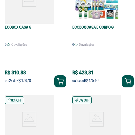
ECOBOX CASA G
ECOBOX CASA E CORPO G
0
0
avaliações
0
0
avaliações
R$ 310,88
R$ 423,81
R$ 128,70
R$ 175,46
ou
2
x de
ou
2
x de
8% OFF
5% OFF