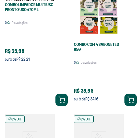
COMBO LIMPADOR MULTIUSO
PRONTO USO 470ML
0
0
avaliações
COMBO COM 4 SABONETES
85G
R$ 25,98
R$ 22,21
ou
1
x de
0
0
avaliações
R$ 39,96
R$ 34,16
ou
1
x de
8% OFF
8% OFF