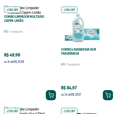
8% OFF
8% OFF
COMBO LIMPADOR MULTIUSO
CAPIM-LIMÃO
0
0
avaliações
COMBO LAVANDERIA SEM
FRAGRÂNCIA
R$ 49,98
R$ 41,38
ou
1
x de
0
0
avaliações
R$ 84,97
R$ 35,17
ou
2
x de
5% OFF
5% OFF