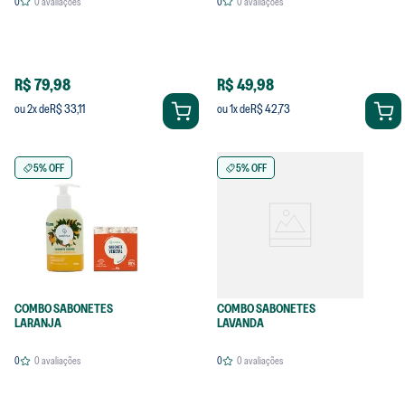
0
0
avaliações
0
0
avaliações
R$ 79,98
R$ 49,98
R$ 33,11
R$ 42,73
ou
2
x de
ou
1
x de
5% OFF
5% OFF
COMBO SABONETES
COMBO SABONETES
LARANJA
LAVANDA
0
0
avaliações
0
0
avaliações