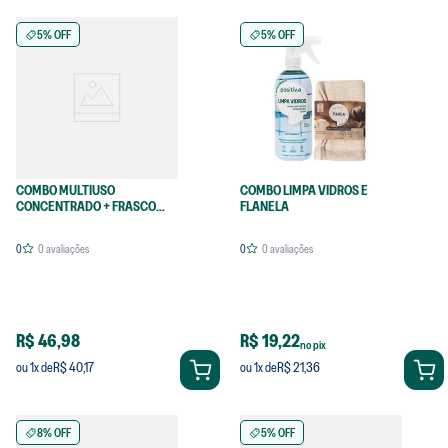
5% OFF
5% OFF
COMBO MULTIUSO
COMBO LIMPA VIDROS E
CONCENTRADO + FRASCO
FLANELA
LIMPADOR PARA DILUIÇÃO
0
0
avaliações
0
0
avaliações
R$ 46,98
R$ 19,22
no pix
R$ 40,17
R$ 21,36
ou
1
x de
ou
1
x de
8% OFF
5% OFF