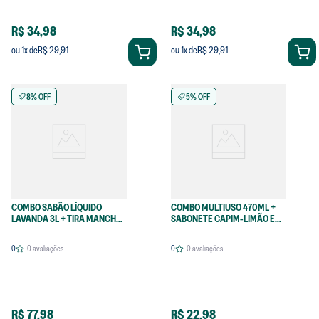
R$ 34,98
R$ 34,98
R$ 29,91
R$ 29,91
ou
1
x de
ou
1
x de
8% OFF
5% OFF
COMBO SABÃO LÍQUIDO
COMBO MULTIUSO 470ML +
LAVANDA 3L + TIRA MANCHAS
SABONETE CAPIM-LIMÃO E
EM PÓ 350G
ALECRIM
0
0
avaliações
0
0
avaliações
R$ 77,98
R$ 22,98