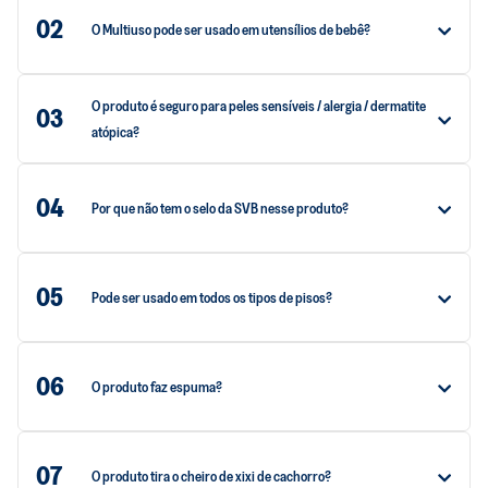
02
O Multiuso pode ser usado em utensílios de bebê?
O produto é seguro para peles sensíveis / alergia / dermatite
03
atópica?
04
Por que não tem o selo da SVB nesse produto?
05
Pode ser usado em todos os tipos de pisos?
06
O produto faz espuma?
07
O produto tira o cheiro de xixi de cachorro?