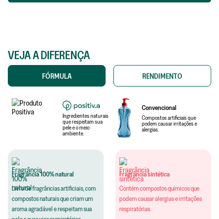
VEJA A DIFERENÇA
FÓRMULA
RENDIMENTO
Convencional
Ingredientes naturais
Compostos artificiais que
que respeitam sua
podem causar irritações e
pele e o meio
alergias.
ambiente.
Fragrância 100% natural
Fragrância sintética
Livre de fragrâncias artificiais, com
Contém compostos químicos que
compostos naturais que criam um
podem causar alergias e irritações
aroma agradável e respeitam sua
respiratórias.