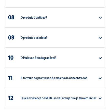
08
O produto é antibac?
09
O produto desinfeta?
10
O Multiuso é biodegradável?
11
A fórmula do pronto uso é a mesma do Concentrado?
12
Qual a diferença do Multiuso de Laranja que já tem em linha?