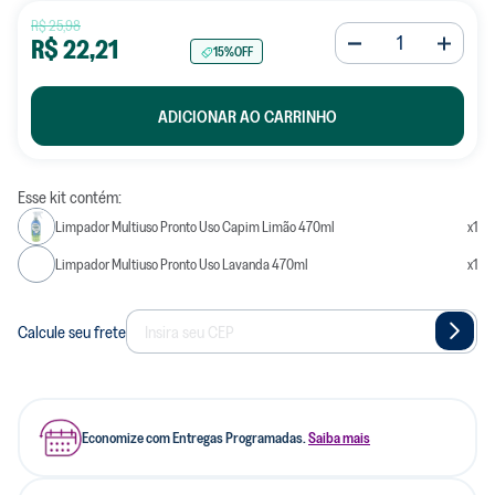
R$
25
,
98
R$
22
,
21
15%
OFF
ADICIONAR AO CARRINHO
Esse kit contém:
Limpador Multiuso Pronto Uso Capim Limão 470ml
x
1
Limpador Multiuso Pronto Uso Lavanda 470ml
x
1
Calcule seu frete
Economize com Entregas Programadas.
Saiba mais