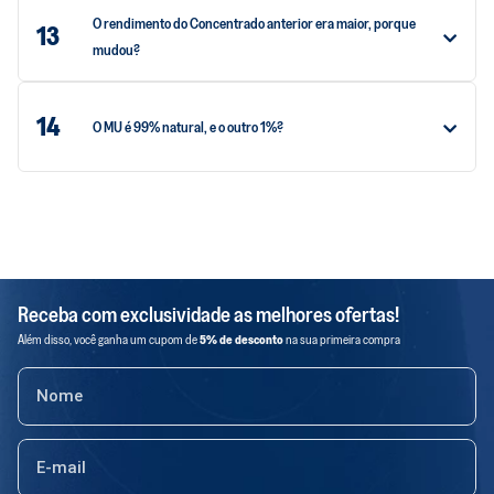
O rendimento do Concentrado anterior era maior, porque
13
mudou?
14
O MU é 99% natural, e o outro 1%?
Receba com exclusividade as melhores ofertas!
Além disso, você ganha um cupom de
5% de desconto
na sua primeira compra