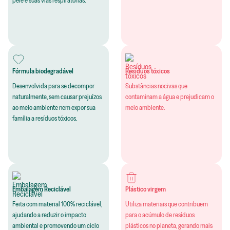
pele e suas vias respiratórias.
Fórmula biodegradável
Resíduos tóxicos
Desenvolvida para se decompor
Substâncias nocivas que
naturalmente, sem causar prejuízos
contaminam a água e prejudicam o
ao meio ambiente nem expor sua
meio ambiente.
família a resíduos tóxicos.
Embalagem Reciclável
Plástico virgem
Feita com material 100% reciclável,
Utiliza materiais que contribuem
ajudando a reduzir o impacto
para o acúmulo de resíduos
ambiental e promovendo um ciclo
plásticos no planeta, gerando mais