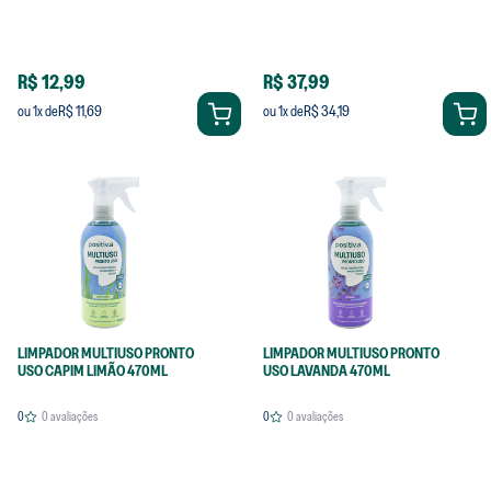
R$ 12,99
R$ 37,99
R$ 11,69
R$ 34,19
ou
1
x de
ou
1
x de
LIMPADOR MULTIUSO PRONTO
LIMPADOR MULTIUSO PRONTO
USO CAPIM LIMÃO 470ML
USO LAVANDA 470ML
0
0
avaliações
0
0
avaliações