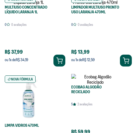
MULTIUSO CONCENTRADO
LIMPADOR MULTIUSO PRONTO
LÍQUIDO LARANJA 1L
USO LARANJA 470ML
0
0
avaliações
0
0
avaliações
R$ 37,99
R$ 13,99
R$ 34,19
R$ 12,59
ou
1
x de
ou
1
x de
NOVA FÓRMULA
ECOBAG ALGODÃO
RECICLADO
5
2
avaliações
LIMPA VIDROS 470ML
R$ 59,99