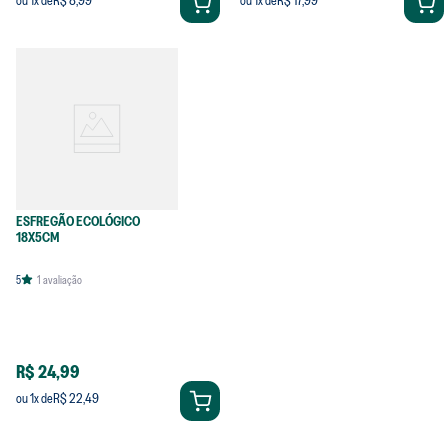
R$ 8,99
R$ 17,99
ou
1
x de
ou
1
x de
ESFREGÃO ECOLÓGICO
18X5CM
5
1
avaliação
R$ 24,99
R$ 22,49
ou
1
x de