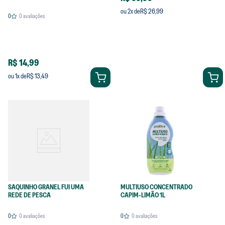
R$ 26,99
ou
2
x de
0
0
avaliações
R$ 14,99
R$ 13,49
ou
1
x de
SAQUINHO GRANEL FUI UMA
MULTIUSO CONCENTRADO
REDE DE PESCA
CAPIM-LIMÃO 1L
0
0
avaliações
0
0
avaliações