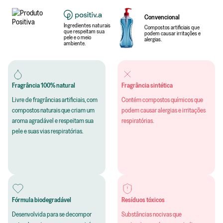
Convencional
Ingredientes naturais
Compostos artificiais que
que respeitam sua
podem causar irritações e
pele e o meio
alergias.
ambiente.
Fragrância 100% natural
Fragrância sintética
Livre de fragrâncias artificiais, com
Contém compostos químicos que
compostos naturais que criam um
podem causar alergias e irritações
aroma agradável e respeitam sua
respiratórias.
pele e suas vias respiratórias.
Fórmula biodegradável
Resíduos tóxicos
Desenvolvida para se decompor
Substâncias nocivas que