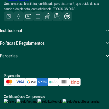
Uma empresa brasileira, certificada pelo sistema B, que cuida da sua
saude e do planeta, com eficiencia, TODOS OS DIAS.
Institucional
Sobre Nós
Políticas E Regulamentos
Atendimento (SAC)
Perguntas Frequentes (FAQ)
Parcerias
Compras Recorrentes
Políticas De Frete
Seja Um Influenciador Positiv.a
Indique E Ganhe
Pagamento
Políticas De Trocas E Devoluções
Revenda Positiv.a
Blog
Política De Privacidade
Relatório De Impacto
Certificações e Compromisso
Política De Diversidade E Inclusão
Trabalhe Na Positiv.a
Promoções E Regulamentos