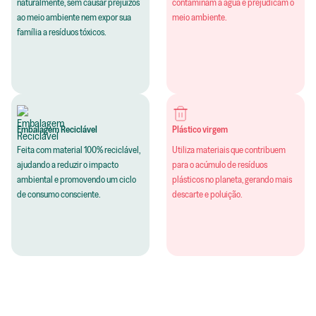
naturalmente, sem causar prejuízos
contaminam a água e prejudicam o
ao meio ambiente nem expor sua
meio ambiente.
família a resíduos tóxicos.
Embalagem Reciclável
Plástico virgem
Feita com material 100% reciclável,
Utiliza materiais que contribuem
ajudando a reduzir o impacto
para o acúmulo de resíduos
ambiental e promovendo um ciclo
plásticos no planeta, gerando mais
de consumo consciente.
descarte e poluição.