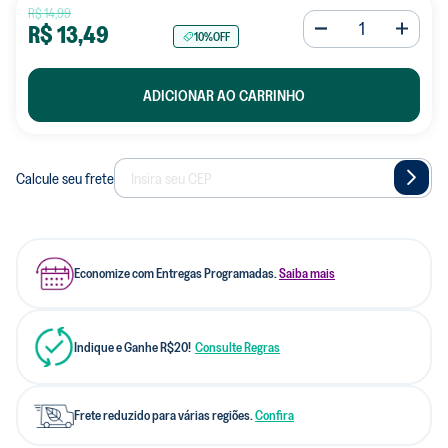
R$
14
,
99
R$
13
,
49
10%
OFF
ADICIONAR AO CARRINHO
Calcule seu frete
Economize com Entregas Programadas.
Saiba mais
Indique e Ganhe R$20!
Consulte Regras
Frete reduzido para várias regiões.
Confira