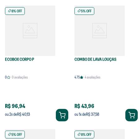
8% OFF
5% OFF
ECOBOX CORPO P
COMBO DE LAVA LOUÇAS
0
0
avaliações
4.75
4
avaliações
R$ 96,94
R$ 43,96
R$ 40,13
R$ 37,58
ou
2
x de
ou
1
x de
5% OFF
8% OFF