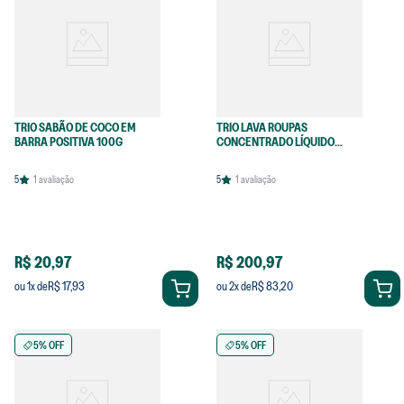
TRIO SABÃO DE COCO EM
TRIO LAVA ROUPAS
BARRA POSITIVA 100G
CONCENTRADO LÍQUIDO
LARANJA
5
1
avaliação
5
1
avaliação
R$ 20,97
R$ 200,97
R$ 17,93
R$ 83,20
ou
1
x de
ou
2
x de
5% OFF
5% OFF