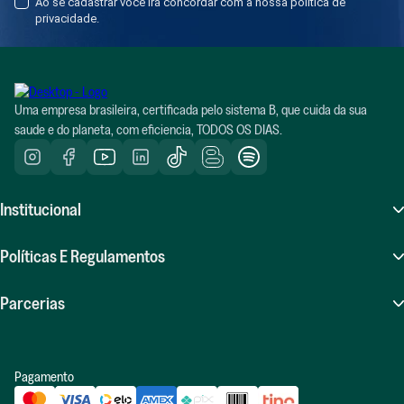
Ao se cadastrar você irá concordar com a nossa política de
privacidade.
Uma empresa brasileira, certificada pelo sistema B, que cuida da sua
saude e do planeta, com eficiencia, TODOS OS DIAS.
Institucional
Sobre Nós
Políticas E Regulamentos
Atendimento (SAC)
Perguntas Frequentes (FAQ)
Parcerias
Compras Recorrentes
Políticas De Frete
Seja Um Influenciador Positiv.a
Indique E Ganhe
Pagamento
Políticas De Trocas E Devoluções
Revenda Positiv.a