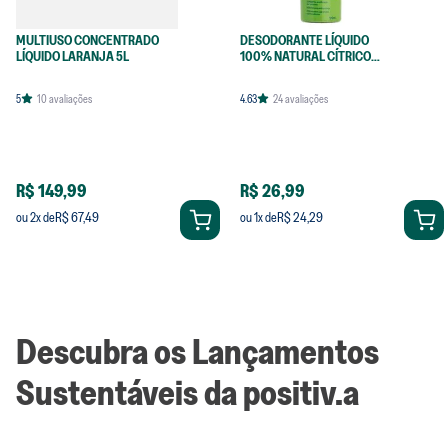
MULTIUSO CONCENTRADO
DESODORANTE LÍQUIDO
LÍQUIDO LARANJA 5L
100% NATURAL CÍTRICO
120ML
5
10
avaliações
4.63
24
avaliações
R$ 149,99
R$ 26,99
R$ 67,49
R$ 24,29
ou
2
x de
ou
1
x de
Descubra os Lançamentos
Sustentáveis da positiv.a