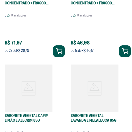
CONCENTRADO + FRASCO
CONCENTRADO + FRASCO
PARA DILUIÇÃO + ESFREGÃO
LIMPADOR PARA DILUIÇÃO
0
0
avaliações
0
0
avaliações
R$ 71,97
R$ 46,98
R$ 29,79
R$ 40,17
ou
2
x de
ou
1
x de
SABONETE VEGETAL CAPIM
SABONETE VEGETAL
LIMÃO E ALECRIM 85G
LAVANDA E MELALEUCA 85G