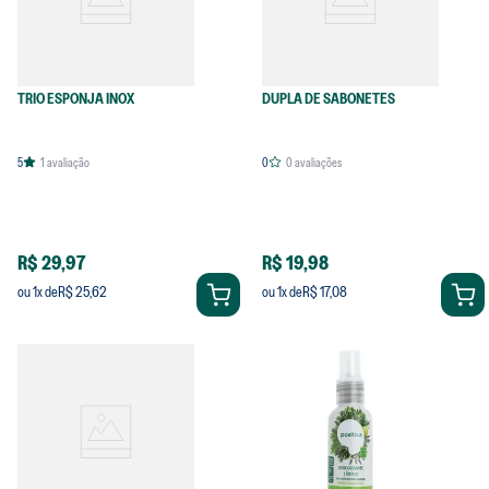
TRIO ESPONJA INOX
DUPLA DE SABONETES
5
1
avaliação
0
0
avaliações
R$ 29,97
R$ 19,98
R$ 25,62
R$ 17,08
ou
1
x de
ou
1
x de