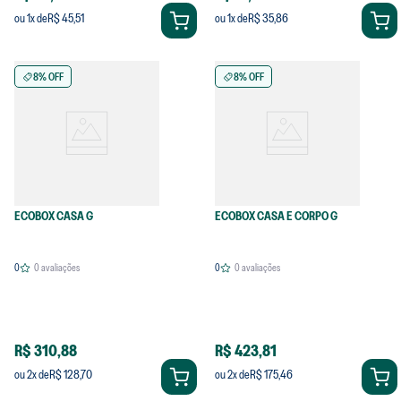
R$ 45,51
R$ 35,86
ou
1
x de
ou
1
x de
8% OFF
8% OFF
ECOBOX CASA G
ECOBOX CASA E CORPO G
0
0
avaliações
0
0
avaliações
R$ 310,88
R$ 423,81
R$ 128,70
R$ 175,46
ou
2
x de
ou
2
x de