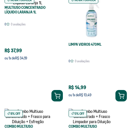
MULTIUSO CONCENTRADO
LÍQUIDO LARANJA 1L
0
0
avaliações
LIMPA VIDROS 470ML
R$ 37,99
R$ 34,19
ou
1
x de
0
0
avaliações
R$ 14,99
R$ 13,49
ou
1
x de
8% OFF
5% OFF
COMBO MULTIUSO
COMBO MULTIUSO