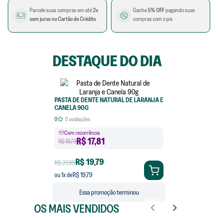
Parcele suas compras em até
2x
Ganhe
5% OFF
pagando suas
sem juros no Cartão de Crédito
compras com o pix
DESTAQUE DO DIA
PASTA DE DENTE NATURAL DE LARANJA E
CANELA 90G
0
0
avaliações
Com recorrência
R$
17,81
R$ 19,79
R$ 19,79
R$ 21,99
R$ 19,79
ou
1
x de
Essa promoção terminou
OS MAIS VENDIDOS