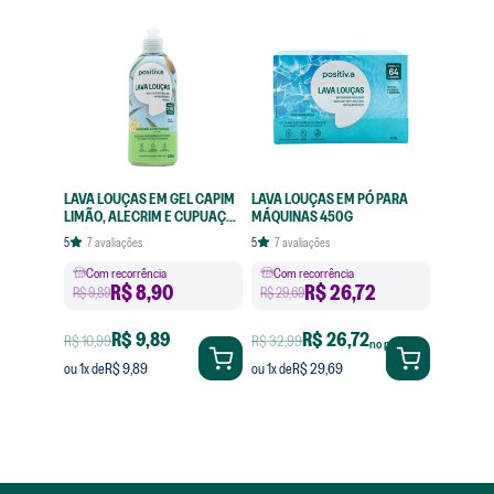
LAVA LOUÇAS EM GEL CAPIM
LAVA LOUÇAS EM PÓ PARA
LIMÃO, ALECRIM E CUPUAÇU
MÁQUINAS 450G
420ML
5
7
avaliações
5
7
avaliações
Com recorrência
Com recorrência
R$
8,90
R$
26,72
R$ 9,89
R$ 29,69
R$ 9,89
R$ 26,72
R$ 10,99
R$ 32,99
no pix
R$ 9,89
R$ 29,69
ou
1
x de
ou
1
x de