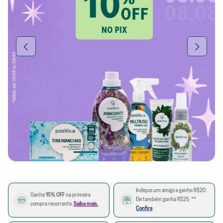
Indique um amigo e ganhe R$20.
Ganhe
15% OFF
na primeira
Ele também ganha R$25. **
compra recorrente.
Saiba mais.
Confira