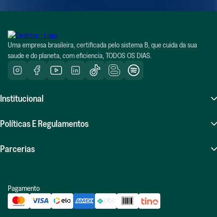
Uma empresa brasileira, certificada pelo sistema B, que cuida da sua
saude e do planeta, com eficiencia, TODOS OS DIAS.
Institucional
Sobre Nós
Políticas E Regulamentos
Atendimento (SAC)
Perguntas Frequentes (FAQ)
Parcerias
Compras Recorrentes
Políticas De Frete
Seja Um Influenciador Positiv.a
Indique E Ganhe
Pagamento
Políticas De Trocas E Devoluções
Revenda Positiv.a
Blog
Política De Privacidade