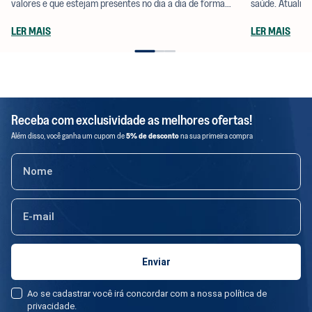
valores e que estejam presentes no dia a dia de forma
saúde. Atualmen
prática. E uma das perguntas que mais recebemos por aqui
de limpeza que
LER MAIS
LER MAIS
é: onde encontrar os produtos da positiv.a?
ao meio ambien
Receba com exclusividade as melhores ofertas!
Além disso, você ganha um cupom de
5% de desconto
na sua primeira compra
Ao se cadastrar você irá concordar com a nossa política de
privacidade.