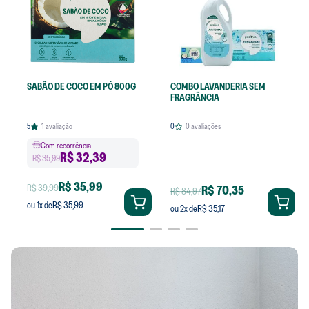
SABÃO DE COCO EM PÓ 800G
COMBO LAVANDERIA SEM
FRAGRÂNCIA
5
1
avaliação
0
0
avaliações
Com recorrência
R$
32,39
R$ 35,99
R$ 35,99
R$ 39,99
R$ 70,35
R$ 84,97
R$ 35,99
ou
1
x de
R$ 35,17
ou
2
x de