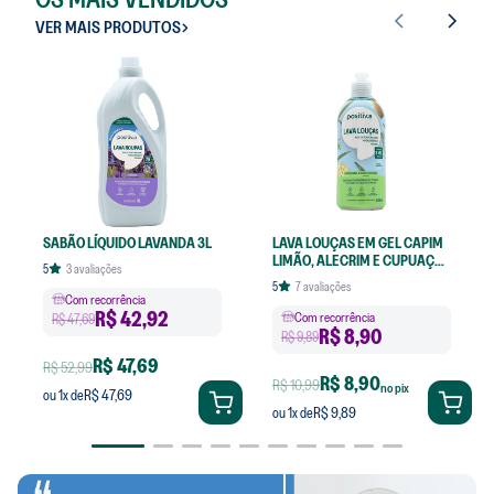
VER MAIS PRODUTOS
SABÃO LÍQUIDO LAVANDA 3L
LAVA LOUÇAS EM GEL CAPIM
LIMÃO, ALECRIM E CUPUAÇU
5
3
avaliações
420ML
5
7
avaliações
Com recorrência
R$
42,92
Com recorrência
R$ 47,69
R$
8,90
R$ 9,89
R$ 47,69
R$ 52,99
R$ 8,90
R$ 10,99
no pix
R$ 47,69
ou
1
x de
R$ 9,89
ou
1
x de