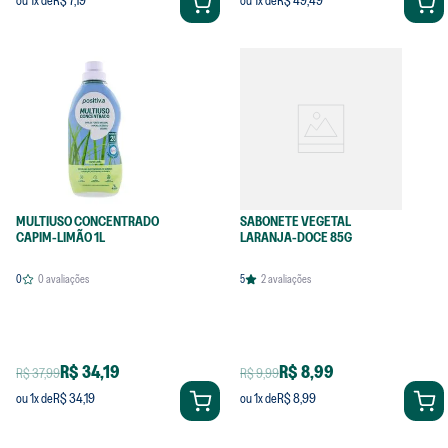
MULTIUSO CONCENTRADO
SABONETE VEGETAL
CAPIM-LIMÃO 1L
LARANJA-DOCE 85G
0
0
avaliações
5
2
avaliações
R$ 34,19
R$ 8,99
R$ 37,99
R$ 9,99
R$ 34,19
R$ 8,99
ou
1
x de
ou
1
x de