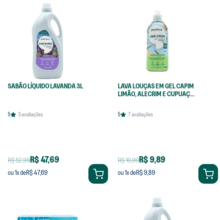
SABÃO LÍQUIDO LAVANDA 3L
LAVA LOUÇAS EM GEL CAPIM
LIMÃO, ALECRIM E CUPUAÇU
420ML
5
3
avaliações
5
7
avaliações
R$ 47,69
R$ 9,89
R$ 52,99
R$ 10,99
R$ 47,69
R$ 9,89
ou
1
x de
ou
1
x de