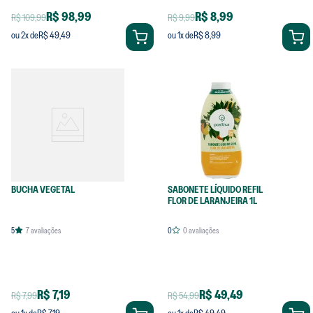
R$ 98,99
R$ 8,99
R$ 109,99
R$ 9,99
R$ 49,49
R$ 8,99
ou
2
x de
ou
1
x de
BUCHA VEGETAL
SABONETE LÍQUIDO REFIL
FLOR DE LARANJEIRA 1L
5
7
avaliações
0
0
avaliações
R$ 7,19
R$ 49,49
R$ 7,99
R$ 54,99
R$ 7,19
R$ 49,49
ou
1
x de
ou
1
x de