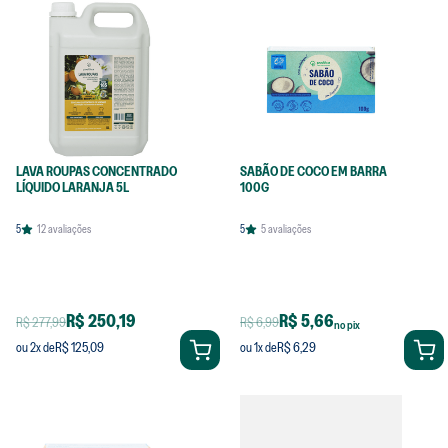
LAVA ROUPAS CONCENTRADO
SABÃO DE COCO EM BARRA
LÍQUIDO LARANJA 5L
100G
5
12
avaliações
5
5
avaliações
R$ 250,19
R$ 5,66
R$ 277,99
R$ 6,99
no pix
R$ 125,09
R$ 6,29
ou
2
x de
ou
1
x de