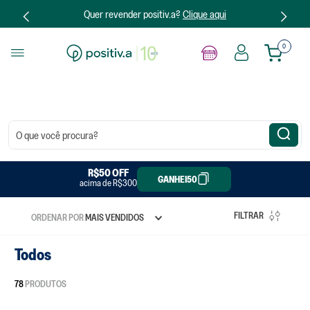
Quer revender positiv.a?
Clique aqui
0
O que você procura?
R$20 OFF
R$50 OFF
GANHEI20
GANHEI50
acima de R$300
acima de R$150
FILTRAR
ORDENAR POR
MAIS VENDIDOS
Todos
78
PRODUTOS