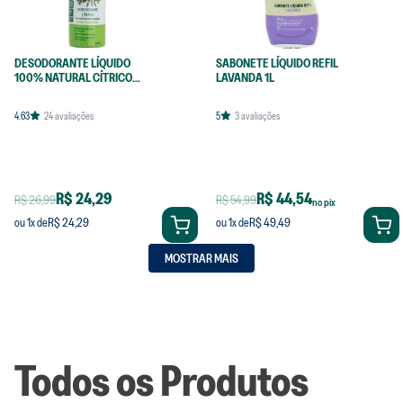
DESODORANTE LÍQUIDO
SABONETE LÍQUIDO REFIL
100% NATURAL CÍTRICO
LAVANDA 1L
120ML
4.63
24
avaliações
5
3
avaliações
R$ 24,29
R$ 44,54
R$ 26,99
R$ 54,99
no pix
R$ 24,29
R$ 49,49
ou
1
x de
ou
1
x de
MOSTRAR MAIS
Todos os Produtos