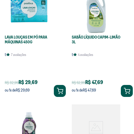
LAVA LOUÇAS EM PÓ PARA
SABÃO LÍQUIDO CAPIM-LIMÃO
MÁQUINAS 450G
3L
5
7
avaliações
5
4
avaliações
R$ 29,69
R$ 47,69
R$ 32,99
R$ 52,99
R$ 29,69
R$ 47,69
ou
1
x de
ou
1
x de