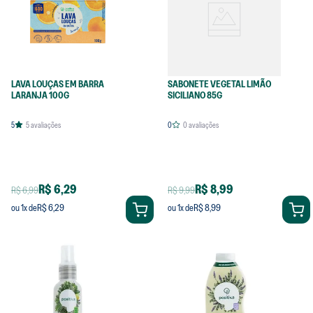
LAVA LOUÇAS EM BARRA
SABONETE VEGETAL LIMÃO
LARANJA 100G
SICILIANO 85G
5
5
avaliações
0
0
avaliações
R$ 6,29
R$ 8,99
R$ 6,99
R$ 9,99
R$ 6,29
R$ 8,99
ou
1
x de
ou
1
x de