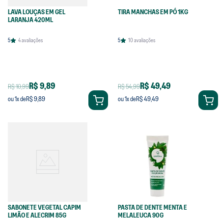
LAVA LOUÇAS EM GEL
TIRA MANCHAS EM PÓ 1KG
LARANJA 420ML
5
4
avaliações
5
10
avaliações
R$ 9,89
R$ 49,49
R$ 10,99
R$ 54,99
R$ 9,89
R$ 49,49
ou
1
x de
ou
1
x de
SABONETE VEGETAL CAPIM
PASTA DE DENTE MENTA E
LIMÃO E ALECRIM 85G
MELALEUCA 90G