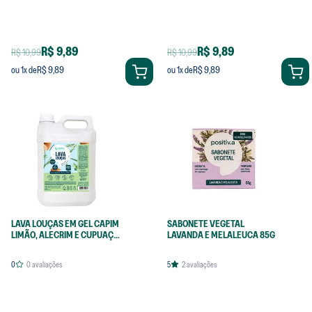
R$ 9,89
R$ 9,89
R$ 10,99
R$ 10,99
R$ 9,89
R$ 9,89
ou
1
x de
ou
1
x de
LAVA LOUÇAS EM GEL CAPIM
SABONETE VEGETAL
LIMÃO, ALECRIM E CUPUAÇU
LAVANDA E MELALEUCA 85G
5L
0
0
avaliações
5
2
avaliações