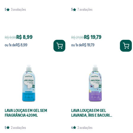
5
3
avaliações
5
7
avaliações
R$ 8,99
R$ 19,79
R$ 9,99
R$ 21,99
R$ 8,99
R$ 19,79
ou
1
x de
ou
1
x de
LAVA LOUÇAS EM GEL SEM
LAVA LOUÇAS EM GEL
FRAGRÂNCIA 420ML
LAVANDA, ÍRIS E BACURI
420ML
5
2
avaliações
4
2
avaliações