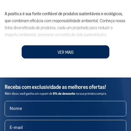
A positiv.a é sua fonte confiável de produtos sustentáveis e ecológicos,
que combinam eficácia com responsabilidade ambiental. Conheça nossa
linha diversificada de produtos, cada um projetado para reduzir o
impacto ambiental, promover um estilo de vida sustentável e
proporcionar uma experiência mais saudável e limpa.
Na positiv.a, estamos comprometidos em promover práticas
VER MAIS
sustentáveis em todos os aspectos da vida cotidiana. Nossos produtos
são desenvolvidos com ingredientes naturais, embalagens sustentáveis
e fórmulas biodegradáveis, visando minimizar o impacto ambiental.
Ao escolher os produtos positiv.a, você está optando por uma vida mais
saudável e sustentável, em que cada ação conta para um planeta mais
Receba com exclusividade as melhores ofertas!
limpo e equilibrado. Junte-se a nós em nossa jornada para fazer a
Além disso, você ganha um cupom de
5% de desconto
na sua primeira compra
diferença, um produto de cada vez, enquanto cuidamos de nossa casa
com responsabilidade ecológica.