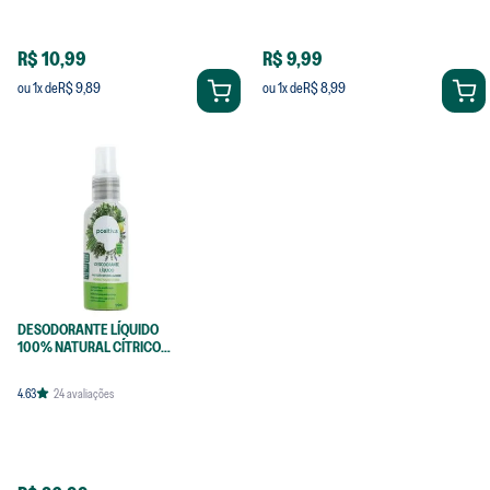
R$ 10,99
R$ 9,99
R$ 9,89
R$ 8,99
ou
1
x de
ou
1
x de
DESODORANTE LÍQUIDO
100% NATURAL CÍTRICO
120ML
4.63
24
avaliações