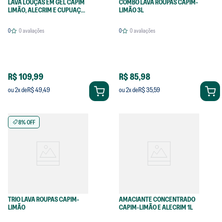
LAVA LOUÇAS EM GEL CAPIM
COMBO LAVA ROUPAS CAPIM-
LIMÃO, ALECRIM E CUPUAÇU
LIMÃO 3L
5L
0
0
avaliações
0
0
avaliações
R$ 109,99
R$ 85,98
R$ 49,49
R$ 35,59
ou
2
x de
ou
2
x de
8% OFF
TRIO LAVA ROUPAS CAPIM-
AMACIANTE CONCENTRADO
LIMÃO
CAPIM-LIMÃO E ALECRIM 1L