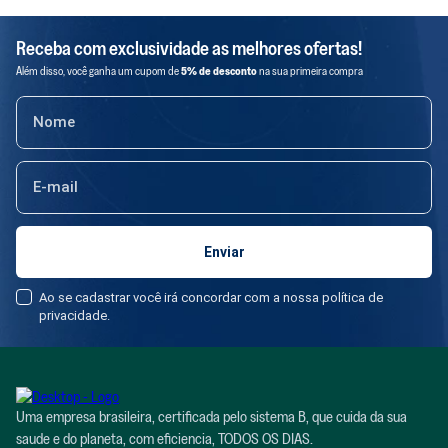
evitar 128,3 toneladas de descarte em aterros e meio ambiente e
reutilizar mais de 1,6 toneladas de rede de pesca. Comprando de
Receba com exclusividade as melhores ofertas!
produtores locais, a produção da Positiv.a também gerou mais de
Além disso, você ganha um cupom de
5% de desconto
na sua primeira compra
R$2,5MM de renda para pequenos produtores. A empresa é
comprometida em tornar os produtos sustentáveis mais acessíveis,
motivo pelo qual, em 2021, verticalizou a produção e tornou 62% do
portfólio com preços equivalentes aos convencionais, preservando a
circularidade nas embalagens e promovendo fórmulas ecológicas. Todo
esse impacto rendeu à positiv.a o reconhecimento como uma das 10
startups mais conscientes pelo Movimento Capitalismo Consciente
Brasil. Recentemente, a marca realizou a maior rodada de equity
crowdfunding do país, no valor de R$ 8,3 milhões trazendo 188
Ao se cadastrar você irá concordar com a nossa política de
consumidores como sócios.
privacidade.
Uma empresa brasileira, certificada pelo sistema B, que cuida da sua
saude e do planeta, com eficiencia, TODOS OS DIAS.