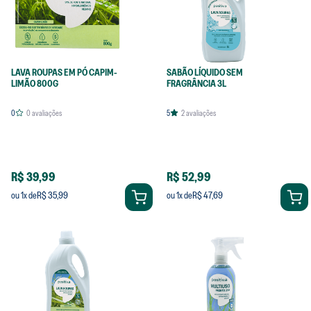
LAVA ROUPAS EM PÓ CAPIM-
SABÃO LÍQUIDO SEM
LIMÃO 800G
FRAGRÂNCIA 3L
0
0
avaliações
5
2
avaliações
R$ 39,99
R$ 52,99
R$ 35,99
R$ 47,69
ou
1
x de
ou
1
x de