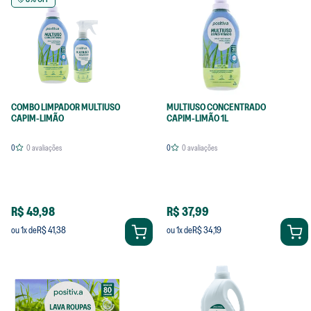
COMBO LIMPADOR MULTIUSO
MULTIUSO CONCENTRADO
CAPIM-LIMÃO
CAPIM-LIMÃO 1L
0
0
avaliações
0
0
avaliações
R$ 49,98
R$ 37,99
R$ 41,38
R$ 34,19
ou
1
x de
ou
1
x de