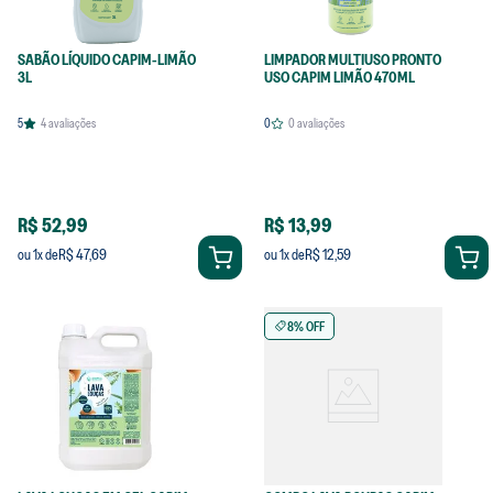
SABÃO LÍQUIDO CAPIM-LIMÃO
LIMPADOR MULTIUSO PRONTO
3L
USO CAPIM LIMÃO 470ML
5
4
avaliações
0
0
avaliações
R$ 52,99
R$ 13,99
R$ 47,69
R$ 12,59
ou
1
x de
ou
1
x de
8% OFF