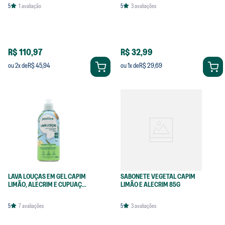
5
1
avaliação
5
3
avaliações
R$ 110,97
R$ 32,99
R$ 45,94
R$ 29,69
ou
2
x de
ou
1
x de
LAVA LOUÇAS EM GEL CAPIM
SABONETE VEGETAL CAPIM
LIMÃO, ALECRIM E CUPUAÇU
LIMÃO E ALECRIM 85G
420ML
5
7
avaliações
5
3
avaliações