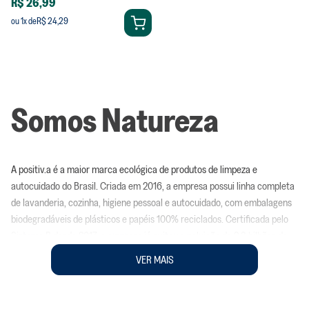
R$ 26,99
R$ 24,29
ou
1
x de
Somos Natureza
A positiv.a é a maior marca ecológica de produtos de limpeza e
autocuidado do Brasil. Criada em 2016, a empresa possui linha completa
de lavanderia, cozinha, higiene pessoal e autocuidado, com embalagens
biodegradáveis de plásticos e papéis 100% reciclados. Certificada pelo
Sistema B desde 2017, a empresa já evitou a poluição de 2,3 bilhões de
litros de água; adotou embalagens que têm em sua composição amidos e
VER MAIS
copoliésteres biodegradáveis como PBAT, PLA, entre outros; para
produtos líquidos adotou plástico 100% reciclado; reinseriu mais de 66,9
toneladas de plástico virgem e 41,2 toneladas de papel reciclado; além de