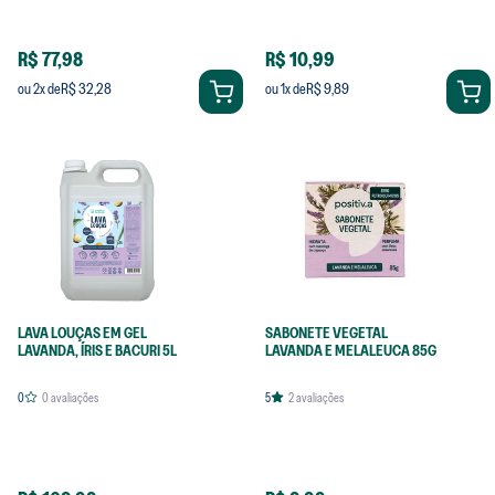
R$ 77,98
R$ 10,99
R$ 32,28
R$ 9,89
ou
2
x de
ou
1
x de
LAVA LOUÇAS EM GEL
SABONETE VEGETAL
LAVANDA, ÍRIS E BACURI 5L
LAVANDA E MELALEUCA 85G
0
0
avaliações
5
2
avaliações