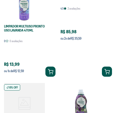
4.5
2
avaliações
LIMPADOR MULTIUSO PRONTO
USO LAVANDA 470ML
R$ 85,98
R$ 35,59
ou
2
x de
0
0
avaliações
R$ 13,99
R$ 12,59
ou
1
x de
8% OFF