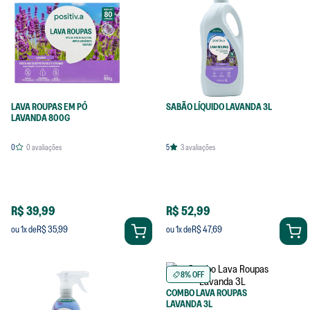
LAVA ROUPAS EM PÓ
SABÃO LÍQUIDO LAVANDA 3L
LAVANDA 800G
0
0
avaliações
5
3
avaliações
R$ 39,99
R$ 52,99
R$ 35,99
R$ 47,69
ou
1
x de
ou
1
x de
8% OFF
COMBO LAVA ROUPAS
LAVANDA 3L