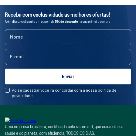
evitar 128,3 toneladas de descarte em aterros e meio ambiente e
reutilizar mais de 1,6 toneladas de rede de pesca. Comprando de
Receba com exclusividade as melhores ofertas!
produtores locais, a produção da Positiv.a também gerou mais de
Além disso, você ganha um cupom de
5% de desconto
na sua primeira compra
R$2,5MM de renda para pequenos produtores. A empresa é
comprometida em tornar os produtos sustentáveis mais acessíveis,
motivo pelo qual, em 2021, verticalizou a produção e tornou 62% do
portfólio com preços equivalentes aos convencionais, preservando a
circularidade nas embalagens e promovendo fórmulas ecológicas. Todo
esse impacto rendeu à positiv.a o reconhecimento como uma das 10
startups mais conscientes pelo Movimento Capitalismo Consciente
Brasil. Recentemente, a marca realizou a maior rodada de equity
crowdfunding do país, no valor de R$ 8,3 milhões trazendo 188
Ao se cadastrar você irá concordar com a nossa política de
consumidores como sócios.
privacidade.
Uma empresa brasileira, certificada pelo sistema B, que cuida da sua
saude e do planeta, com eficiencia, TODOS OS DIAS.