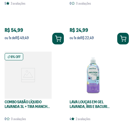
5
3
avaliações
0
0
avaliações
R$ 54,99
R$ 24,99
R$ 49,49
R$ 22,49
ou
1
x de
ou
1
x de
8% OFF
COMBO SABÃO LÍQUIDO
LAVA LOUÇAS EM GEL
LAVANDA 3L + TIRA MANCHAS
LAVANDA, ÍRIS E BACURI
EM PÓ 350G
420ML
0
0
avaliações
4
2
avaliações