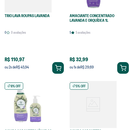
TRIO LAVA ROUPAS LAVANDA
AMACIANTE CONCENTRADO
LAVANDA E ORQUÍDEA 1L
0
0
avaliações
5
5
avaliações
R$ 110,97
R$ 32,99
R$ 45,94
R$ 29,69
ou
2
x de
ou
1
x de
8% OFF
5% OFF