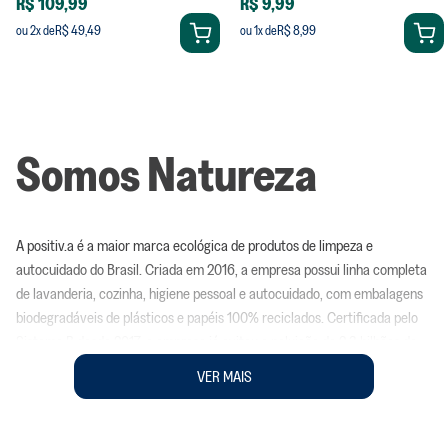
R$ 109,99
R$ 9,99
R$ 49,49
R$ 8,99
ou
2
x de
ou
1
x de
Somos Natureza
A positiv.a é a maior marca ecológica de produtos de limpeza e
autocuidado do Brasil. Criada em 2016, a empresa possui linha completa
de lavanderia, cozinha, higiene pessoal e autocuidado, com embalagens
biodegradáveis de plásticos e papéis 100% reciclados. Certificada pelo
Sistema B desde 2017, a empresa já evitou a poluição de 2,3 bilhões de
litros de água; adotou embalagens que têm em sua composição amidos e
VER MAIS
copoliésteres biodegradáveis como PBAT, PLA, entre outros; para
produtos líquidos adotou plástico 100% reciclado; reinseriu mais de 66,9
toneladas de plástico virgem e 41,2 toneladas de papel reciclado; além de