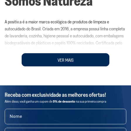
Somos Natureza
A positiv.a é a maior marca ecológica de produtos de limpeza e
autocuidado do Brasil. Criada em 2016, a empresa possui linha completa
de lavanderia, cozinha, higiene pessoal e autocuidado, com embalagens
biodegradáveis de plásticos e papéis 100% reciclados. Certificada pelo
Sistema B desde 2017, a empresa já evitou a poluição de 2,3 bilhões de
litros de água; adotou embalagens que têm em sua composição amidos e
VER MAIS
copoliésteres biodegradáveis como PBAT, PLA, entre outros; para
produtos líquidos adotou plástico 100% reciclado; reinseriu mais de 66,9
toneladas de plástico virgem e 41,2 toneladas de papel reciclado; além de
evitar 128,3 toneladas de descarte em aterros e meio ambiente e
reutilizar mais de 1,6 toneladas de rede de pesca. Comprando de
Receba com exclusividade as melhores ofertas!
produtores locais, a produção da Positiv.a também gerou mais de
Além disso, você ganha um cupom de
5% de desconto
na sua primeira compra
R$2,5MM de renda para pequenos produtores. A empresa é
comprometida em tornar os produtos sustentáveis mais acessíveis,
motivo pelo qual, em 2021, verticalizou a produção e tornou 62% do
portfólio com preços equivalentes aos convencionais, preservando a