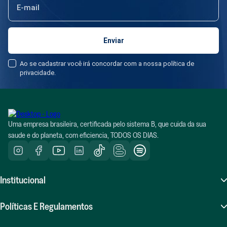
circularidade nas embalagens e promovendo fórmulas ecológicas. Todo
esse impacto rendeu à positiv.a o reconhecimento como uma das 10
startups mais conscientes pelo Movimento Capitalismo Consciente
Brasil. Recentemente, a marca realizou a maior rodada de equity
crowdfunding do país, no valor de R$ 8,3 milhões trazendo 188
Ao se cadastrar você irá concordar com a nossa política de
consumidores como sócios.
privacidade.
Uma empresa brasileira, certificada pelo sistema B, que cuida da sua
saude e do planeta, com eficiencia, TODOS OS DIAS.
Institucional
Sobre Nós
Políticas E Regulamentos
Atendimento (SAC)