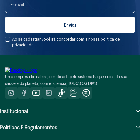
circularidade nas embalagens e promovendo fórmulas ecológicas. Todo
esse impacto rendeu à positiv.a o reconhecimento como uma das 10
startups mais conscientes pelo Movimento Capitalismo Consciente
Brasil. Recentemente, a marca realizou a maior rodada de equity
crowdfunding do país, no valor de R$ 8,3 milhões trazendo 188
Ao se cadastrar você irá concordar com a nossa política de
consumidores como sócios.
privacidade.
Uma empresa brasileira, certificada pelo sistema B, que cuida da sua
saude e do planeta, com eficiencia, TODOS OS DIAS.
Institucional
Sobre Nós
Políticas E Regulamentos
Atendimento (SAC)