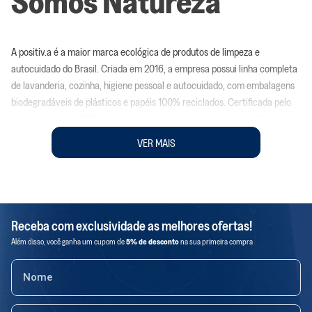
Somos Natureza
A positiv.a é a maior marca ecológica de produtos de limpeza e
autocuidado do Brasil. Criada em 2016, a empresa possui linha completa
de lavanderia, cozinha, higiene pessoal e autocuidado, com embalagens
biodegradáveis de plásticos e papéis 100% reciclados. Certificada pelo
Sistema B desde 2017, a empresa já evitou a poluição de 2,3 bilhões de
litros de água; adotou embalagens que têm em sua composição amidos e
VER MAIS
copoliésteres biodegradáveis como PBAT, PLA, entre outros; para
produtos líquidos adotou plástico 100% reciclado; reinseriu mais de 66,9
toneladas de plástico virgem e 41,2 toneladas de papel reciclado; além de
evitar 128,3 toneladas de descarte em aterros e meio ambiente e
reutilizar mais de 1,6 toneladas de rede de pesca. Comprando de
Receba com exclusividade as melhores ofertas!
produtores locais, a produção da Positiv.a também gerou mais de
Além disso, você ganha um cupom de
5% de desconto
na sua primeira compra
R$2,5MM de renda para pequenos produtores. A empresa é
comprometida em tornar os produtos sustentáveis mais acessíveis,
motivo pelo qual, em 2021, verticalizou a produção e tornou 62% do
portfólio com preços equivalentes aos convencionais, preservando a