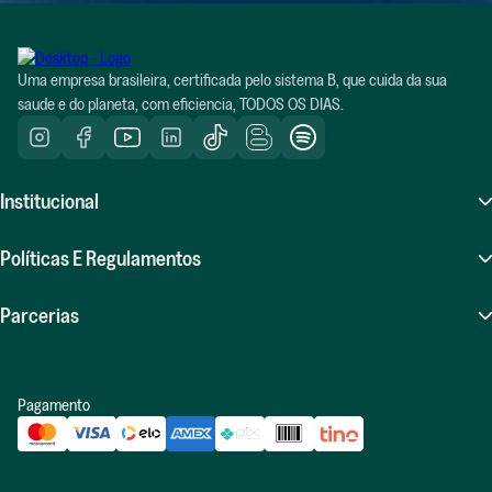
Uma empresa brasileira, certificada pelo sistema B, que cuida da sua
saude e do planeta, com eficiencia, TODOS OS DIAS.
Institucional
Sobre Nós
Políticas E Regulamentos
Atendimento (SAC)
Perguntas Frequentes (FAQ)
Parcerias
Compras Recorrentes
Políticas De Frete
Seja Um Influenciador Positiv.a
Indique E Ganhe
Pagamento
Políticas De Trocas E Devoluções
Revenda Positiv.a
Blog
Política De Privacidade