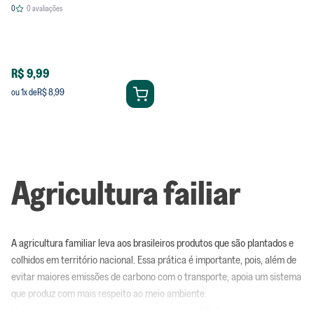
0
0
avaliações
R$ 9,99
R$ 8,99
ou
1
x de
Agricultura failiar
A agricultura familiar leva aos brasileiros produtos que são plantados e
colhidos em território nacional. Essa prática é importante, pois, além de
evitar maiores emissões de carbono com o transporte, apoia um sistema
que produz com mais respeito ao meio ambiente.
Na positiva, empresa brasileira com responsabilidade socioambiental,