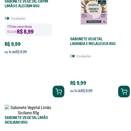
SABONETE VEGETAL CAPIM
LIMÃO E ALECRIM 85G
5
3
avaliações
Com recorrência
R$
8,99
R$ 9,99
SABONETE VEGETAL
R$ 9,99
LAVANDA E MELALEUCA 85G
R$ 8,99
ou
1
x de
5
2
avaliações
R$ 9,99
R$ 8,99
ou
1
x de
SABONETE VEGETAL LIMÃO
SICILIANO 85G