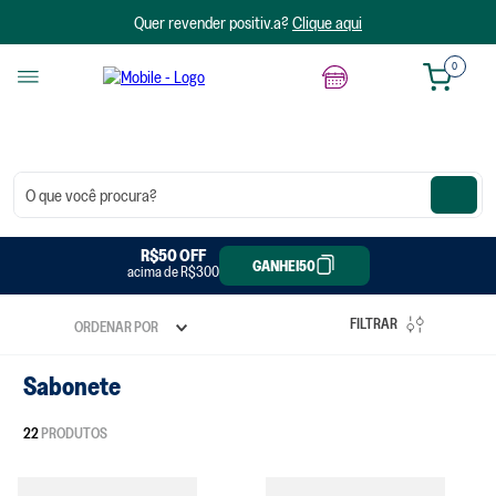
Quer revender positiv.a?
Clique aqui
0
O que você procura?
R$20 OFF
R$50 OFF
GANHEI20
GANHEI50
acima de R$300
acima de R$150
FILTRAR
ORDENAR POR
Sabonete
22
PRODUTOS