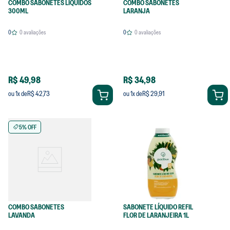
COMBO SABONETES LÍQUIDOS
COMBO SABONETES
300ML
LARANJA
0
0
avaliações
0
0
avaliações
R$ 49,98
R$ 34,98
R$ 42,73
R$ 29,91
ou
1
x de
ou
1
x de
5% OFF
COMBO SABONETES
SABONETE LÍQUIDO REFIL
LAVANDA
FLOR DE LARANJEIRA 1L