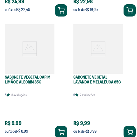
R$ 24,99
R$ 22,98
R$ 22,49
R$ 19,65
ou
1
x de
ou
1
x de
SABONETE VEGETAL CAPIM
SABONETE VEGETAL
LIMÃO E ALECRIM 85G
LAVANDA E MELALEUCA 85G
5
3
avaliações
5
2
avaliações
R$ 9,99
R$ 9,99
R$ 8,99
R$ 8,99
ou
1
x de
ou
1
x de