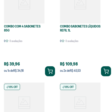
COMBO COM 4 SABONETES
COMBO SABONETES LÍQUIDOS
85G
REFIL 1L
0
0
avaliações
0
0
avaliações
R$ 39,96
R$ 109,98
R$ 34,16
R$ 45,53
ou
1
x de
ou
2
x de
8% OFF
8% OFF