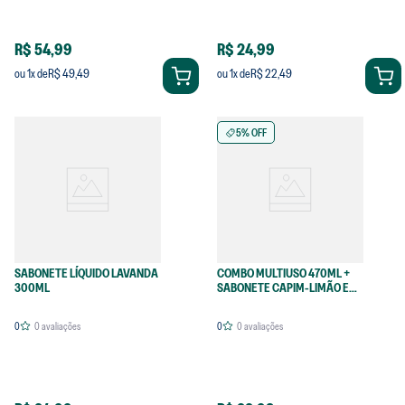
R$ 54,99
R$ 24,99
R$ 49,49
R$ 22,49
ou
1
x de
ou
1
x de
5% OFF
SABONETE LÍQUIDO LAVANDA
COMBO MULTIUSO 470ML +
300ML
SABONETE CAPIM-LIMÃO E
ALECRIM
0
0
avaliações
0
0
avaliações