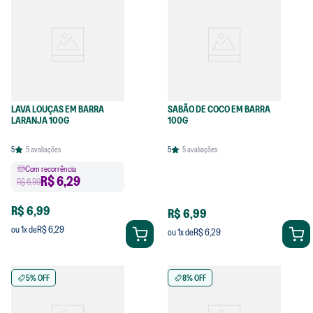
LAVA LOUÇAS EM BARRA
SABÃO DE COCO EM BARRA
LARANJA 100G
100G
5
5
avaliações
5
5
avaliações
Com recorrência
R$
6,29
R$ 6,99
R$ 6,99
R$ 6,99
R$ 6,29
ou
1
x de
R$ 6,29
ou
1
x de
5% OFF
8% OFF