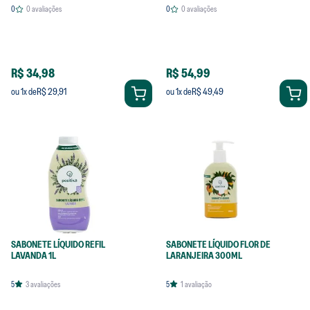
0
0
avaliações
0
0
avaliações
R$ 34,98
R$ 54,99
R$ 29,91
R$ 49,49
ou
1
x de
ou
1
x de
SABONETE LÍQUIDO REFIL
SABONETE LÍQUIDO FLOR DE
LAVANDA 1L
LARANJEIRA 300ML
5
3
avaliações
5
1
avaliação