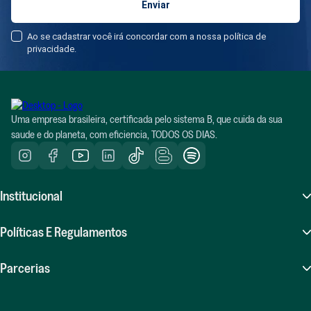
Ao se cadastrar você irá concordar com a nossa política de
privacidade.
Uma empresa brasileira, certificada pelo sistema B, que cuida da sua
saude e do planeta, com eficiencia, TODOS OS DIAS.
Institucional
Sobre Nós
Políticas E Regulamentos
Atendimento (SAC)
Perguntas Frequentes (FAQ)
Parcerias
Compras Recorrentes
Políticas De Frete
Seja Um Influenciador Positiv.a