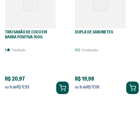
TRIO SABÃO DE COCO EM
DUPLA DE SABONETES
BARRA POSITIVA 100G
5
1
avaliação
0
0
avaliações
R$ 20,97
R$ 19,98
R$ 17,93
R$ 17,08
ou
1
x de
ou
1
x de