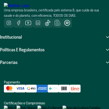
Uma empresa brasileira, certificada pelo sistema B, que cuida da sua
saude e do planeta, com eficiencia, TODOS OS DIAS.
Institucional
Sobre Nós
Políticas E Regulamentos
Atendimento (SAC)
Perguntas Frequentes (FAQ)
Parcerias
Compras Recorrentes
Políticas De Frete
Seja Um Influenciador Positiv.a
Indique E Ganhe
Pagamento
Políticas De Trocas E Devoluções
Revenda Positiv.a
Blog
Política De Privacidade
Relatório De Impacto
Certificações e Compromisso
Política De Diversidade E Inclusão