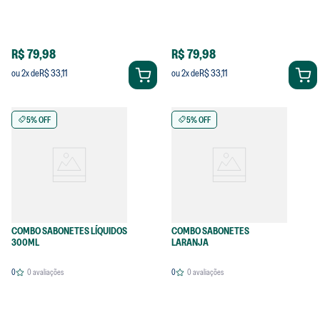
R$ 79,98
R$ 79,98
R$ 33,11
R$ 33,11
ou
2
x de
ou
2
x de
5% OFF
5% OFF
COMBO SABONETES LÍQUIDOS
COMBO SABONETES
300ML
LARANJA
0
0
avaliações
0
0
avaliações