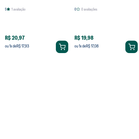
5
1
avaliação
0
0
avaliações
R$ 20,97
R$ 19,98
R$ 17,93
R$ 17,08
ou
1
x de
ou
1
x de