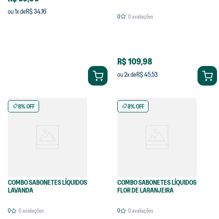
R$ 34,16
ou
1
x de
0
0
avaliações
R$ 109,98
R$ 45,53
ou
2
x de
8% OFF
8% OFF
COMBO SABONETES LÍQUIDOS
COMBO SABONETES LÍQUIDOS
LAVANDA
FLOR DE LARANJEIRA
0
0
avaliações
0
0
avaliações