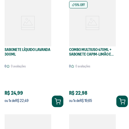
5% OFF
SABONETE LÍQUIDO LAVANDA
COMBO MULTIUSO 470ML +
300ML
SABONETE CAPIM-LIMÃO E
ALECRIM
0
0
avaliações
0
0
avaliações
R$ 24,99
R$ 22,98
R$ 22,49
R$ 19,65
ou
1
x de
ou
1
x de