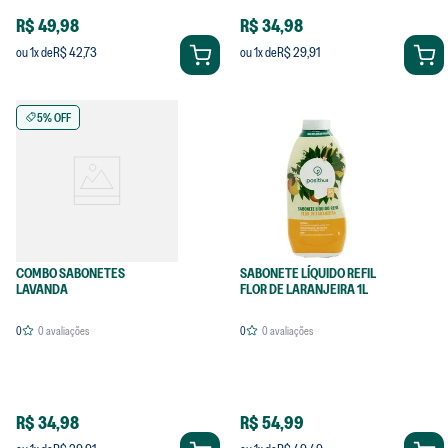
R$ 49,98
R$ 34,98
R$ 42,73
R$ 29,91
ou
1
x de
ou
1
x de
5% OFF
COMBO SABONETES
SABONETE LÍQUIDO REFIL
LAVANDA
FLOR DE LARANJEIRA 1L
0
0
avaliações
0
0
avaliações
R$ 34,98
R$ 54,99