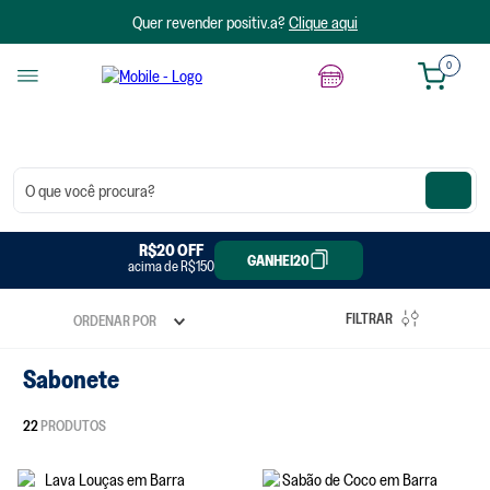
Quer revender positiv.a?
Clique aqui
0
O que você procura?
R$20 OFF
R$50 OFF
GANHEI20
GANHEI50
acima de R$300
acima de R$150
FILTRAR
ORDENAR POR
Sabonete
22
PRODUTOS