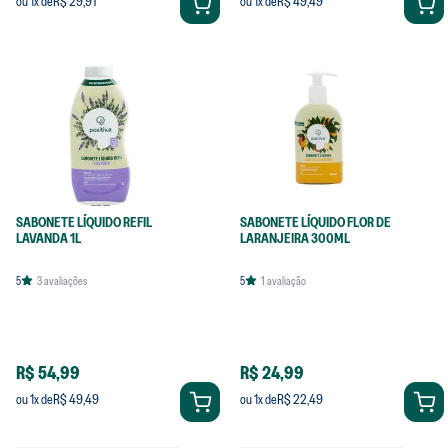
R$ 29,91
R$ 49,49
ou
1
x de
ou
1
x de
SABONETE LÍQUIDO REFIL
SABONETE LÍQUIDO FLOR DE
LAVANDA 1L
LARANJEIRA 300ML
5
3
avaliações
5
1
avaliação
R$ 54,99
R$ 24,99
R$ 49,49
R$ 22,49
ou
1
x de
ou
1
x de