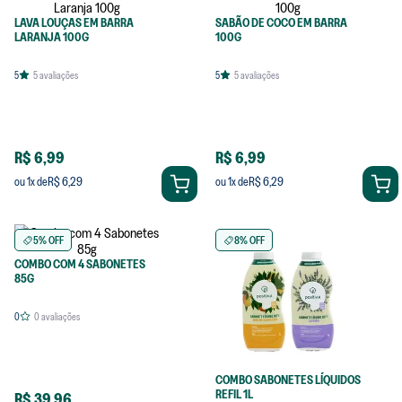
LAVA LOUÇAS EM BARRA
SABÃO DE COCO EM BARRA
LARANJA 100G
100G
5
5
avaliações
5
5
avaliações
R$ 6,99
R$ 6,99
R$ 6,29
R$ 6,29
ou
1
x de
ou
1
x de
5% OFF
8% OFF
COMBO COM 4 SABONETES
85G
0
0
avaliações
COMBO SABONETES LÍQUIDOS
REFIL 1L
R$ 39,96