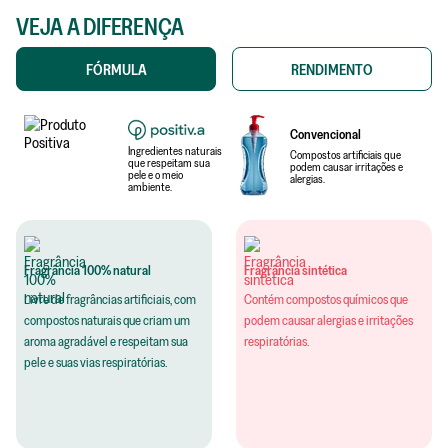
VEJA A DIFERENÇA
FÓRMULA
RENDIMENTO
Convencional
Ingredientes naturais
Compostos artificiais que
que respeitam sua
podem causar irritações e
pele e o meio
alergias.
ambiente.
Fragrância 100% natural
Fragrância sintética
Livre de fragrâncias artificiais, com
Contém compostos químicos que
compostos naturais que criam um
podem causar alergias e irritações
aroma agradável e respeitam sua
respiratórias.
pele e suas vias respiratórias.