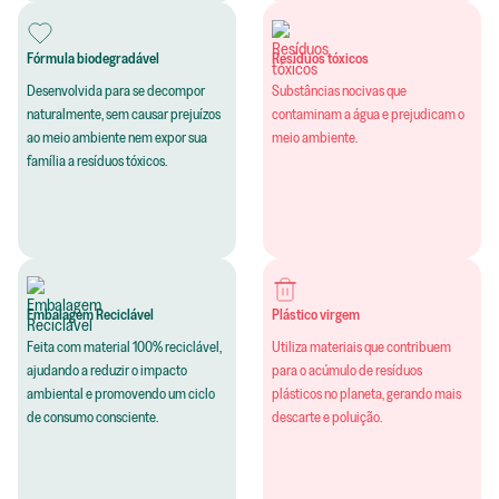
Fórmula biodegradável
Resíduos tóxicos
Desenvolvida para se decompor
Substâncias nocivas que
naturalmente, sem causar prejuízos
contaminam a água e prejudicam o
ao meio ambiente nem expor sua
meio ambiente.
família a resíduos tóxicos.
Embalagem Reciclável
Plástico virgem
Feita com material 100% reciclável,
Utiliza materiais que contribuem
ajudando a reduzir o impacto
para o acúmulo de resíduos
ambiental e promovendo um ciclo
plásticos no planeta, gerando mais
de consumo consciente.
descarte e poluição.