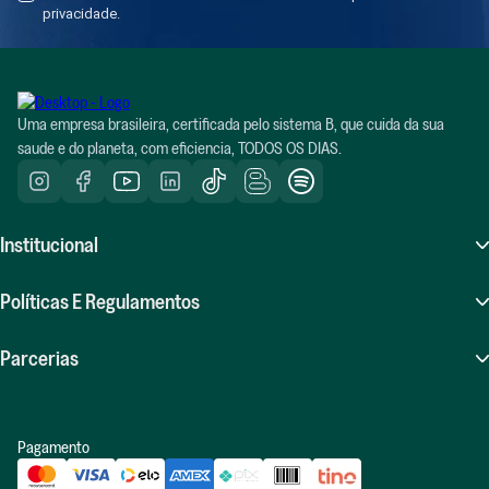
privacidade.
Uma empresa brasileira, certificada pelo sistema B, que cuida da sua
saude e do planeta, com eficiencia, TODOS OS DIAS.
Institucional
Sobre Nós
Políticas E Regulamentos
Atendimento (SAC)
Perguntas Frequentes (FAQ)
Parcerias
Compras Recorrentes
Políticas De Frete
Seja Um Influenciador Positiv.a
Indique E Ganhe
Pagamento
Políticas De Trocas E Devoluções
Revenda Positiv.a