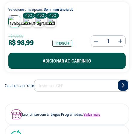
Selecione uma opção:
Sem fragrância 5L
-
10%
-
10%
-
10%
R$
109
,
99
R$
98
,
99
10%
OFF
ADICIONAR AO CARRINHO
Calcule seu frete
Economize com Entregas Programadas.
Saiba mais