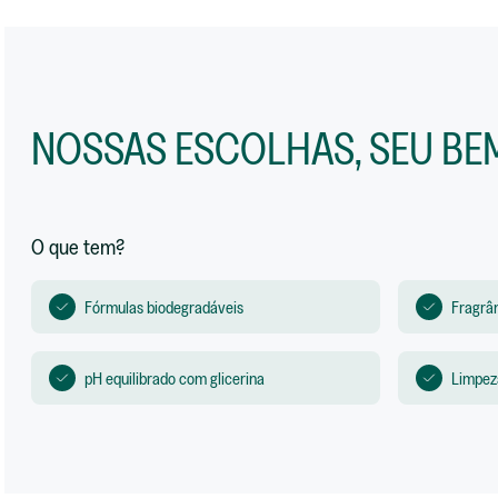
NOSSAS ESCOLHAS, SEU BEM
O que tem?
Fórmulas biodegradáveis
Fragrân
pH equilibrado com glicerina
Limpeza