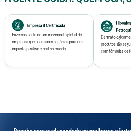
Hipoaler
Empresa B Certificada
Selo Eu Reciclo
Fragrânc
Petroqu
Fazemos parte de um movimento global de
Dermatologicamen
empresas que usam seus negócios para um
produtos são segur
impacto positivo e real no mundo.
com fórmulas de f
Receba com exclusividade as melhores oferta