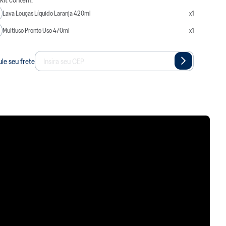
Lava Louças Líquido Laranja 420ml
x
1
o
Multiuso Pronto Uso 470ml
x
1
a manchas
le seu frete