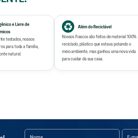
gênico e Livre de
Embalagem com Plástico
ia de Origem Natural
Além do Reciclável
ímicos
Reciclado
Nossos frascos são feitos de material 100%
te testados, nossos
reciclado, plástico que estava poluindo o
os para toda a família,
meio ambiente, mas ganhou uma nova vida
onte natural.
para cuidar da sua casa.
s!