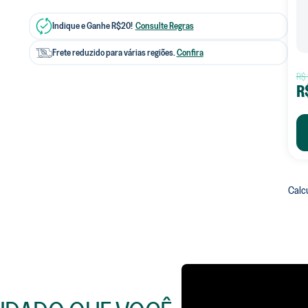
8
º
sabã
Indique e Ganhe R$20!
Consulte Regras
9
º
sabã
Frete reduzido para várias regiões.
Confira
10
º
tir
R$
R
Calcu