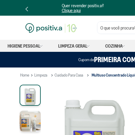
Quer revender positiv.a?
F no PIX
Clique aqui
O que você procura?
HIGIENE PESSOAL
LIMPEZA GERAL
COZINHA
PRIMEIRA CO
Cupom de
Limpeza
Cuidado Para Casa
Multiuso Concentrado Líqui