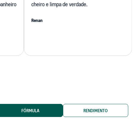
ro
cheiro e limpa de verdade.
cac
mul
Renan
sup
An
che
FÓRMULA
RENDIMENTO