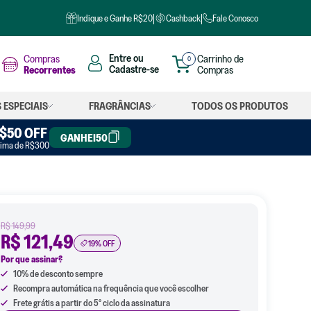
 no PIX
Indique e Ganhe R$20
Cashback
Fale Conosco
Compras
0
Recorrentes
 ESPECIAIS
FRAGRÂNCIAS
TODOS OS PRODUTOS
OS
$50 OFF
GANHEI50
ima de R$300
iuso
 roupas
 louças
iante
R$ 149,99
R$ 121,49
rgente
19
% OFF
Por que assinar?
nete
10% de desconto sempre
Recompra automática na frequência que você escolher
o coco
Frete grátis a partir do 5º ciclo da assinatura