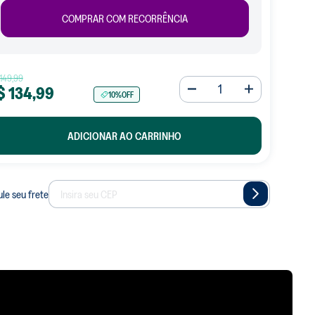
o líquido
COMPRAR COM RECORRÊNCIA
o
a manchas
149
,
99
$
134
,
99
10%
OFF
ADICIONAR AO CARRINHO
le seu frete