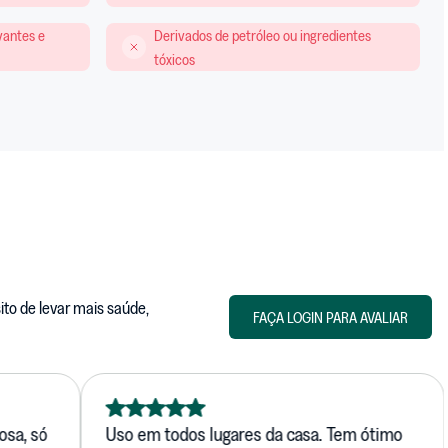
vantes e
Derivados de petróleo ou ingredientes
tóxicos
to de levar mais saúde,
FAÇA LOGIN PARA AVALIAR
ó
Uso em todos lugares da casa. Tem ótimo
Som