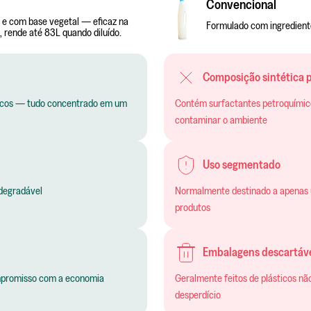
Convencional
 e com base vegetal — eficaz na
Formulado com ingrediente
 rende até 83L quando diluído.
Composição sintética p
ímicos — tudo concentrado em um
tidades maiores para limpar — menor rendimento total
Contém surfactantes petroquímicos,
contaminar o ambiente
Uso segmentado
odegradável
or uso acaba sendo maior devido ao menor rendimento
Normalmente destinado a apenas um
produtos
Embalagens descartáv
compromisso com a economia
po de limpeza aumenta o descarte plástico
Geralmente feitos de plásticos nã
desperdício