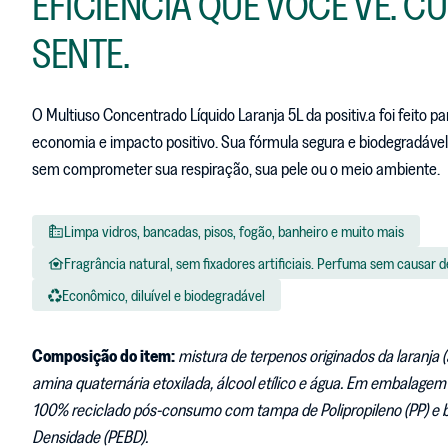
EFICIÊNCIA QUE VOCÊ VÊ. 
SENTE.
O Multiuso Concentrado Líquido Laranja 5L da positiv.a foi feito 
economia e impacto positivo. Sua fórmula segura e biodegradável
sem comprometer sua respiração, sua pele ou o meio ambiente.
Limpa vidros, bancadas, pisos, fogão, banheiro e muito mais
Fragrância natural, sem fixadores artificiais. Perfuma sem causar 
Econômico, diluível e biodegradável
Composição do item:
mistura de terpenos originados da laranja (ati
amina quaternária etoxilada, álcool etílico e água. Em embalagem 
100% reciclado pós-consumo com tampa de Polipropileno (PP) e b
Densidade (PEBD).