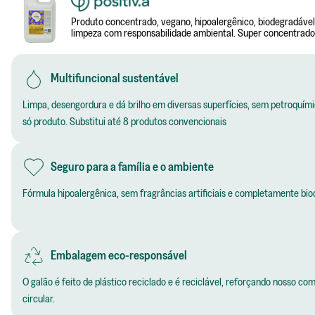
Produto concentrado, vegano, hipoalergênico, biodegradável
limpeza com responsabilidade ambiental. Super concentrado,
Multifuncional sustentável
Dosagem alta por uso
te
Limpa, desengordura e dá brilho em diversas superfícies, sem petroqu
Fórmulas menos concentradas exigem quan
só produto. Substitui até 8 produtos convencionais
Seguro para a família e o ambiente
Custo maior por aplicação
s de limpeza com apenas
Fórmula hipoalergênica, sem fragrâncias artificiais e completamente bi
Mesmo com preço inicial menor, o custo p
Embalagem eco-responsável
Mais desperdício
produtos menores
O galão é feito de plástico reciclado e é reciclável, reforçando nosso 
Uso de embalagens individuais para cada ti
circular.